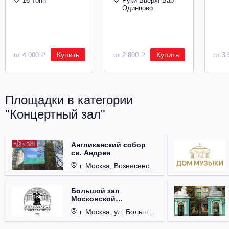
16 Тонн
Руки Вверх! Бар
Одинцово
Купить
Купить
от 4 000 ₽
от 2 800 ₽
от 3 
Площадки в категории
"Концертный зал"
Англиканский собор
св. Андрея
г. Москва, Вознесенский пер., д. 8/5, стр. 3.
Большой зал
Московской
консерватории им. П.И.
г. Москва, ул. Большая Никитская, д. 13.
Чайковского