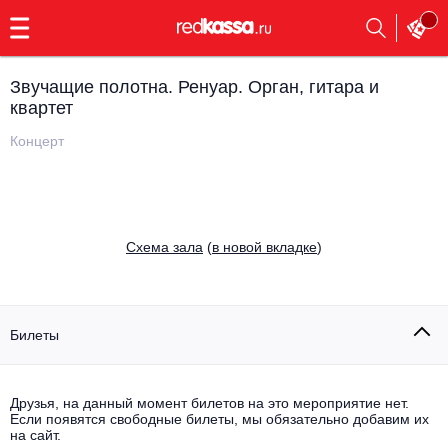
с
9:00
до
23:00
Звучащие полотна. Ренуар. Орган, гитара и
Заказать
квартет
обратный
звонок
Концерт
Главная
Все события
Выбрать мероприятие
Инди
Все события
Cхема зала
(
в новой вкладке
)
Как купить
Электронная музыка
Rap, hip-hop, RnB
Все события
Билеты
Контакты
Панк
Поэтический вечер
Все события
Друзья, на данный момент билетов на это мероприятие нет.
Выбрать другой город
Концерты на теплоходе
Если появятся свободные билеты, мы обязательно добавим их
Опера
на сайт.