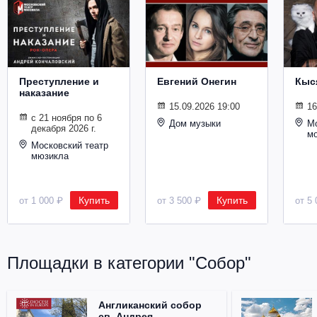
Металл
Преступление и
Евгений Онегин
Кыс
наказание
15.09.2026 19:00
16
с 21 ноября по 6
Дом музыки
Мо
декабря 2026 г.
м
Московский театр
мюзикла
Купить
Купить
от 1 000 ₽
от 3 500 ₽
от 5 
Площадки в категории "Собор"
Англиканский собор
св. Андрея