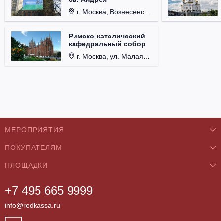
г. Москва, Вознесенский пер., д. 8/5, стр. 3.
Римско-католический
кафедральный собор
г. Москва, ул. Малая Грузинская, д. 27/13, стр. 1.
МЕРОПРИЯТИЯ
ПОКУПАТЕЛЯМ
Концерты
ПЛОЩАДКИ
О нас
Классика
+7 495 665 9999
Бар/Ресторан/Кафе
Как купить
Театры
info@redkassa.ru
Клуб
Возврат билетов
Фестивали