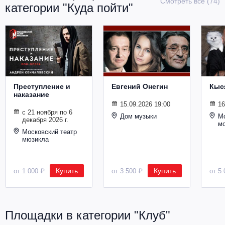
Смотреть все (74)
категории "Куда пойти"
Металл
Преступление и
Евгений Онегин
Кыс
наказание
15.09.2026 19:00
16
с 21 ноября по 6
Дом музыки
Мо
декабря 2026 г.
м
Московский театр
мюзикла
Купить
Купить
от 1 000 ₽
от 3 500 ₽
от 5 
Площадки в категории "Клуб"