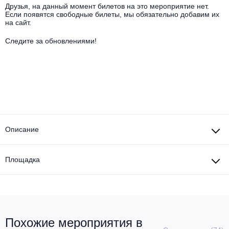
Другое для детей
Поп и эстрада
Друзья, на данный момент билетов на это мероприятие нет.
Известные актёры
Если появятся свободные билеты, мы обязательно добавим их
Все события
на сайт.
Детский концерт
Альтернатива
Комедия
Следите за обновлениями!
Детский спектакль
Классическая музыка
Все события
Творческий вечер
Детское шоу
Круиз Фест
Мюзикл, оперетта
Детский мюзикл
Open-air на ВДНХ
Балет
Описание
Джаз и блюз
Драма
Этно, фолк, кантри
Площадка
Музыкальный спектакль
Рок
Спектакль
Шансон, романс, авторская песня
Иммерсивный спектакль
Похожие мероприятия в