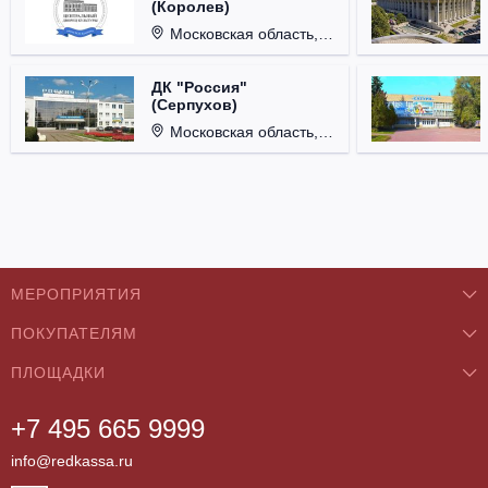
(Королев)
Московская область, г. Королёв, ул. Терешковой, д. 1.
ДК "Россия"
(Серпухов)
Московская область, г. Серпухов, ул. Советская, д. 90.
МЕРОПРИЯТИЯ
ПОКУПАТЕЛЯМ
Концерты
ПЛОЩАДКИ
О нас
Классика
+7 495 665 9999
Бар/Ресторан/Кафе
Как купить
Театры
info@redkassa.ru
Клуб
Возврат билетов
Фестивали