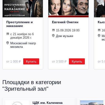
Металл
Преступление и
Евгений Онегин
Кыс
наказание
15.09.2026 19:00
16
с 21 ноября по 6
Дом музыки
Мо
декабря 2026 г.
м
Московский театр
мюзикла
Купить
Купить
от 1 000 ₽
от 3 500 ₽
от 5 
Площадки в категории
"Зрительный зал"
ЦДК им. Калинина