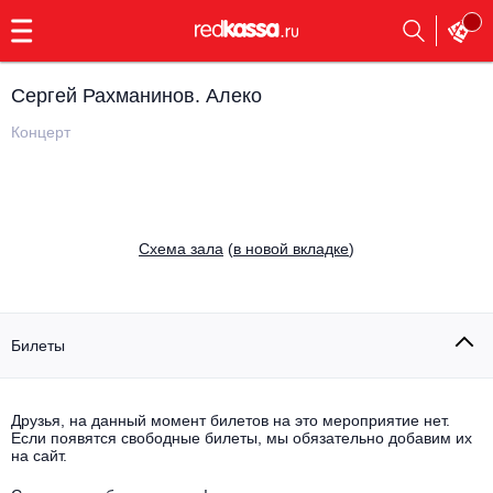
с
9:00
до
23:00
Сергей Рахманинов. Алеко
Заказать
обратный
Концерт
звонок
Главная
Все события
Выбрать мероприятие
Инди
Cхема зала
(
в новой вкладке
)
Все события
Как купить
Электронная музыка
Rap, hip-hop, RnB
Билеты
Все события
Контакты
Панк
Поэтический вечер
Друзья, на данный момент билетов на это мероприятие нет.
Если появятся свободные билеты, мы обязательно добавим их
Все события
Выбрать другой город
Концерты на теплоходе
на сайт.
Опера