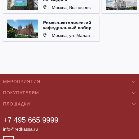
г. Москва, Вознесенский пер., д. 8/5, стр. 3.
Римско-католический
кафедральный собор
г. Москва, ул. Малая Грузинская, д. 27/13, стр. 1.
МЕРОПРИЯТИЯ
ПОКУПАТЕЛЯМ
Концерты
ПЛОЩАДКИ
О нас
Классика
+7 495 665 9999
Бар/Ресторан/Кафе
Как купить
Театры
info@redkassa.ru
Клуб
Возврат билетов
Фестивали