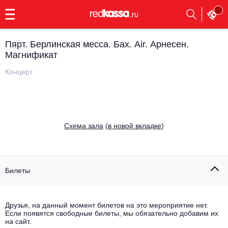
с
9:00
до
23:00
Пярт. Берлинская месса. Бах. Air. Арнесен.
Заказать
Магнификат
обратный
звонок
Концерт
Главная
Все события
Выбрать мероприятие
Инди
Все события
Cхема зала
(
в новой вкладке
)
Как купить
Электронная музыка
Rap, hip-hop, RnB
Все события
Билеты
Контакты
Панк
Поэтический вечер
Все события
Друзья, на данный момент билетов на это мероприятие нет.
Выбрать другой город
Концерты на теплоходе
Если появятся свободные билеты, мы обязательно добавим их
Опера
на сайт.