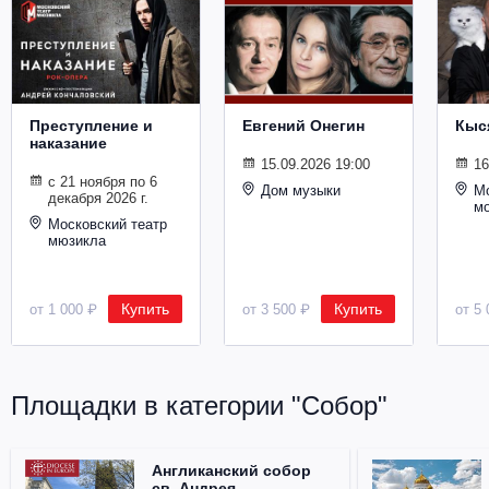
Металл
Преступление и
Евгений Онегин
Кыс
наказание
15.09.2026 19:00
16
с 21 ноября по 6
Дом музыки
Мо
декабря 2026 г.
м
Московский театр
мюзикла
Купить
Купить
от 1 000 ₽
от 3 500 ₽
от 5 
Площадки в категории "Собор"
Англиканский собор
св. Андрея