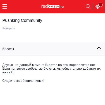
с
9:00
до
23:00
Pushking Сommunity
Заказать
обратный
Концерт
звонок
Главная
Все события
Билеты
Выбрать мероприятие
Инди
Все события
Как купить
Электронная музыка
Друзья, на данный момент билетов на это мероприятие нет.
Если появятся свободные билеты, мы обязательно добавим их
на сайт.
Rap, hip-hop, RnB
Все события
Следите за обновлениями!
Контакты
Панк
Поэтический вечер
Все события
Выбрать другой город
Концерты на теплоходе
Опера