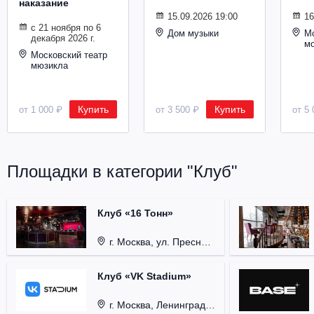
наказание
Металл
15.09.2026 19:00
16
с 21 ноября по 6
Дом музыки
Мо
декабря 2026 г.
м
Московский театр
мюзикла
Купить
Купить
от 1 000 ₽
от 3 500 ₽
от 5 
Площадки в категории "Клуб"
Клуб «16 Тонн»
г. Москва, ул. Пресненский Вал, д. 6, стр. 1.
Клуб «VK Stadium»
г. Москва, Ленинградский проспект, д. 80, стр. 17.