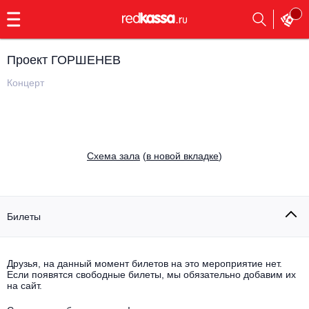
с
9:00
до
23:00
Проект ГОРШЕНЕВ
Заказать
обратный
Концерт
звонок
Главная
Все события
Выбрать мероприятие
Инди
Cхема зала
(
в новой вкладке
)
Все события
Как купить
Электронная музыка
Rap, hip-hop, RnB
Билеты
Все события
Контакты
Панк
Поэтический вечер
Друзья, на данный момент билетов на это мероприятие нет.
Если появятся свободные билеты, мы обязательно добавим их
Все события
Выбрать другой город
Концерты на теплоходе
на сайт.
Опера