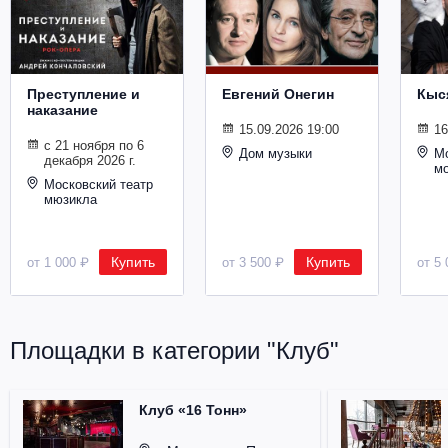
Металл
Преступление и
Евгений Онегин
Кыс
наказание
15.09.2026 19:00
16
с 21 ноября по 6
Дом музыки
Мо
декабря 2026 г.
м
Московский театр
мюзикла
Купить
Купить
от 1 000 ₽
от 3 500 ₽
от 5 
Площадки в категории "Клуб"
Клуб «16 Тонн»