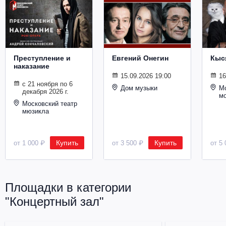
Металл
Преступление и
Евгений Онегин
Кыс
наказание
15.09.2026 19:00
16
с 21 ноября по 6
Дом музыки
Мо
декабря 2026 г.
м
Московский театр
мюзикла
Купить
Купить
от 1 000 ₽
от 3 500 ₽
от 5 
Площадки в категории
"Концертный зал"