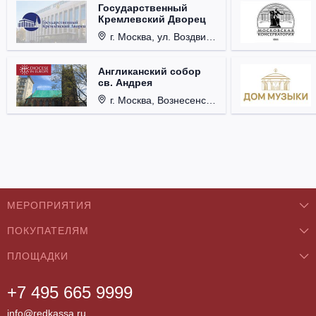
Государственный
Кремлевский Дворец
г. Москва, ул. Воздвиженка, д. 1, Кремль.
Англиканский собор
св. Андрея
г. Москва, Вознесенский пер., д. 8/5, стр. 3.
МЕРОПРИЯТИЯ
ПОКУПАТЕЛЯМ
Концерты
ПЛОЩАДКИ
О нас
Классика
+7 495 665 9999
Бар/Ресторан/Кафе
Как купить
Театры
info@redkassa.ru
Клуб