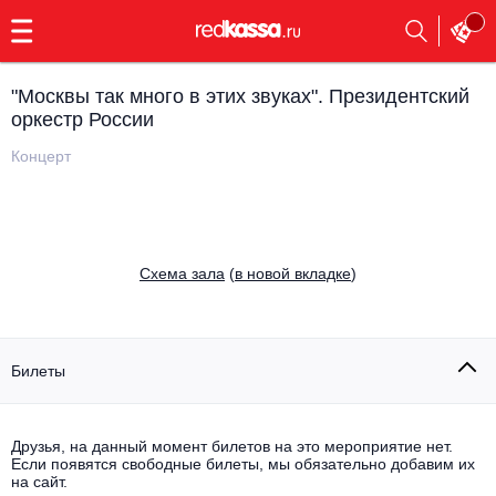
с
9:00
до
23:00
"Москвы так много в этих звуках". Президентский
Заказать
оркестр России
обратный
звонок
Концерт
Главная
Все события
Выбрать мероприятие
Инди
Все события
Cхема зала
(
в новой вкладке
)
Как купить
Электронная музыка
Rap, hip-hop, RnB
Все события
Билеты
Контакты
Панк
Поэтический вечер
Все события
Друзья, на данный момент билетов на это мероприятие нет.
Выбрать другой город
Концерты на теплоходе
Если появятся свободные билеты, мы обязательно добавим их
Опера
на сайт.