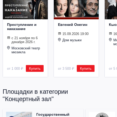
Металл
Преступление и
Евгений Онегин
Кыс
наказание
15.09.2026 19:00
16
с 21 ноября по 6
Дом музыки
Мо
декабря 2026 г.
м
Московский театр
мюзикла
Купить
Купить
от 1 000 ₽
от 3 500 ₽
от 5 
Площадки в категории
"Концертный зал"
Государственный