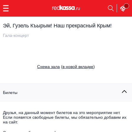
с
9:00
до
23:00
Эй, Гузель Къырым! Наш прекрасный Крым!
Заказать
обратный
Гала-концерт
звонок
Главная
Все события
Выбрать мероприятие
Инди
Cхема зала
(
в новой вкладке
)
Все события
Как купить
Электронная музыка
Rap, hip-hop, RnB
Билеты
Все события
Контакты
Панк
Поэтический вечер
Друзья, на данный момент билетов на это мероприятие нет.
Если появятся свободные билеты, мы обязательно добавим их
Все события
Выбрать другой город
Концерты на теплоходе
на сайт.
Опера