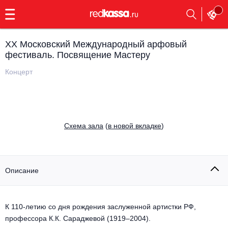
с
9:00
до
23:00
XX Московский Международный арфовый
Заказать
фестиваль. Посвящение Мастеру
обратный
звонок
Концерт
Главная
Все события
Выбрать мероприятие
Инди
Все события
Cхема зала
(
в новой вкладке
)
Как купить
Электронная музыка
Rap, hip-hop, RnB
Все события
Описание
Контакты
Панк
Поэтический вечер
Все события
К 110-летию со дня рождения заслуженной артистки РФ,
Выбрать другой город
Концерты на теплоходе
Опера
профессора К.К. Сараджевой (1919–2004).