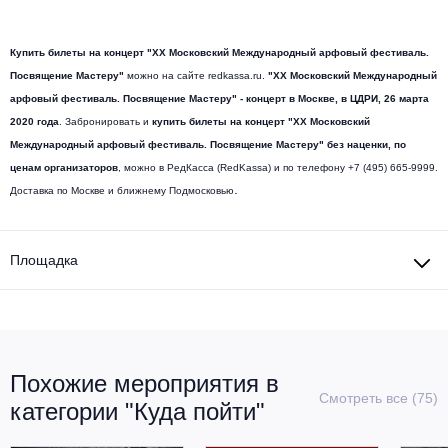
Другое для детей
Поп и эстрада
Известные актёры
Все события
Детский концерт
Купить билеты на
концерт "XX Московский Международный арфовый фестиваль.
Альтернатива
Комедия
Посвящение Мастеру"
можно на сайте redkassa.ru.
"XX Московский Международный
арфовый фестиваль. Посвящение Мастеру"
- концерт в Москве,
в ЦДРИ
, 26 марта
Детский спектакль
Классическая музыка
Все события
Творческий вечер
2020 года
. Забронировать и
купить билеты на
концерт "XX Московский
Международный арфовый фестиваль. Посвящение Мастеру"
без наценки, по
Детское шоу
Круиз Фест
ценам организаторов
, можно в РедКасса (RedKassa) и по телефону +7 (495) 665-9999.
Мюзикл, оперетта
.
Доставка по Москве и ближнему Подмосковью
Детский мюзикл
Open-air на ВДНХ
Балет
Площадка
Джаз и блюз
Драма
Этно, фолк, кантри
Музыкальный спектакль
Рок
Спектакль
Похожие мероприятия в
Смотреть все (75)
категории "Куда пойти"
Шансон, романс, авторская песня
Иммерсивный спектакль