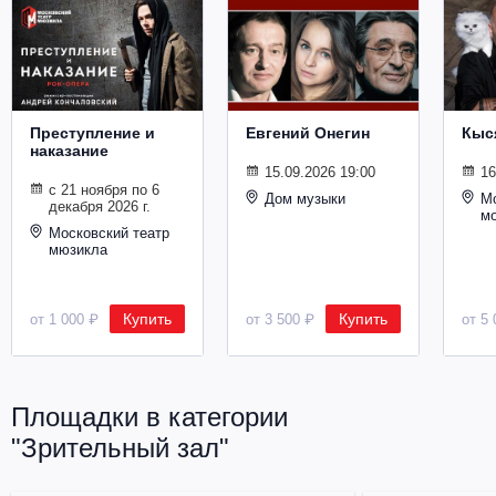
Металл
Преступление и
Евгений Онегин
Кыс
наказание
15.09.2026 19:00
16
с 21 ноября по 6
Дом музыки
Мо
декабря 2026 г.
м
Московский театр
мюзикла
Купить
Купить
от 1 000 ₽
от 3 500 ₽
от 5 
Площадки в категории
"Зрительный зал"