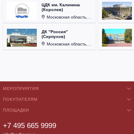
ЦДК им. Калинина
(Королев)
Московская область, г. Королёв, ул. Терешковой, д. 1.
ДК "Россия"
(Серпухов)
Московская область, г. Серпухов, ул. Советская, д. 90.
МЕРОПРИЯТИЯ
ПОКУПАТЕЛЯМ
Концерты
ПЛОЩАДКИ
О нас
Классика
+7 495 665 9999
Бар/Ресторан/Кафе
Как купить
Театры