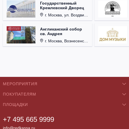
Государственный
Кремлевский Дворец
г. Москва, ул. Воздвиженка, д. 1, Кремль.
Англиканский собор
св. Андрея
г. Москва, Вознесенский пер., д. 8/5, стр. 3.
МЕРОПРИЯТИЯ
ПОКУПАТЕЛЯМ
Концерты
ПЛОЩАДКИ
О нас
Классика
+7 495 665 9999
Бар/Ресторан/Кафе
Как купить
Театры
info@redkassa.ru
Клуб