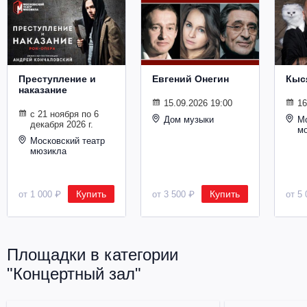
Металл
Преступление и
Евгений Онегин
Кыс
наказание
15.09.2026 19:00
16
с 21 ноября по 6
Дом музыки
Мо
декабря 2026 г.
м
Московский театр
мюзикла
Купить
Купить
от 1 000 ₽
от 3 500 ₽
от 5 
Площадки в категории
"Концертный зал"