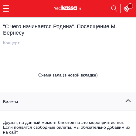
с
9:00
до
23:00
"С чего начинается Родина". Посвящение М.
Заказать
Бернесу
обратный
звонок
Концерт
Главная
Все события
Выбрать мероприятие
Инди
Все события
Cхема зала
(
в новой вкладке
)
Как купить
Электронная музыка
Rap, hip-hop, RnB
Все события
Билеты
Контакты
Панк
Поэтический вечер
Все события
Друзья, на данный момент билетов на это мероприятие нет.
Выбрать другой город
Концерты на теплоходе
Если появятся свободные билеты, мы обязательно добавим их
Опера
на сайт.