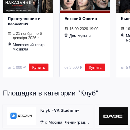
Металл
Преступление и
Евгений Онегин
Кыс
наказание
15.09.2026 19:00
16
с 21 ноября по 6
Дом музыки
Мо
декабря 2026 г.
м
Московский театр
мюзикла
Купить
Купить
от 1 000 ₽
от 3 500 ₽
от 5 
Площадки в категории "Клуб"
Клуб «VK Stadium»
г. Москва, Ленинградский проспект, д. 80, стр. 17.