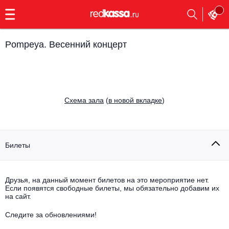
с
9:00
до
23:00
Pompeya. Весенний концерт
Заказать
обратный
звонок
Главная
Все события
Cхема зала
(
в новой вкладке
)
Выбрать мероприятие
Инди
Все события
Как купить
Электронная музыка
Билеты
Rap, hip-hop, RnB
Все события
Друзья, на данный момент билетов на это мероприятие нет.
Контакты
Панк
Если появятся свободные билеты, мы обязательно добавим их
Поэтический вечер
на сайт.
Все события
Выбрать другой город
Концерты на теплоходе
Опера
Следите за обновлениями!