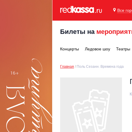
Все го
Билеты на
мероприят
Концерты
Ледовое шоу
Театры
Главная
Поль Сезанн. Времена года
К