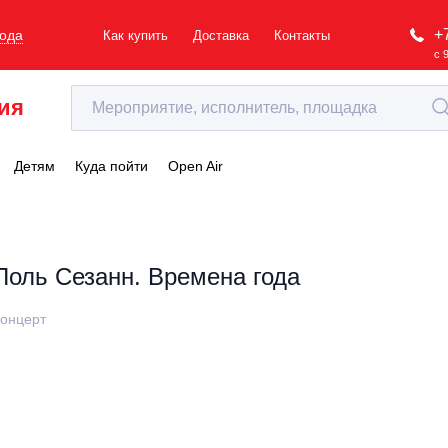
+
рода
Как купить
Доставка
Контакты
с 
ия
Детям
Куда пойти
Open Air
Поль Сезанн. Времена года
онцерт