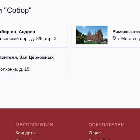
и "Собор"
обор св. Андрея
Римско-кат
есенский пер., д. 8/5, стр. 3.
г. Москва, у
асителя, Зал Церковных
Волхонка, д. 15.
МЕРОПРИЯТИЯ
ПОКУПАТЕЛЯМ
Концерты
О нас