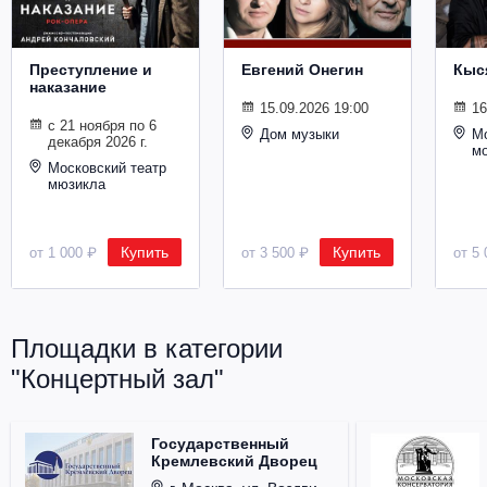
Металл
Преступление и
Евгений Онегин
Кыс
наказание
15.09.2026 19:00
16
с 21 ноября по 6
Дом музыки
Мо
декабря 2026 г.
м
Московский театр
мюзикла
Купить
Купить
от 1 000 ₽
от 3 500 ₽
от 5 
Площадки в категории
"Концертный зал"
Государственный
Кремлевский Дворец