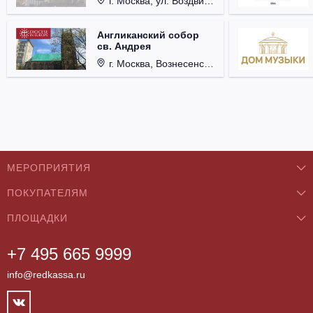
г. Москва, ул. Воздвиженка, д. 1, Кремль.
Англиканский собор
св. Андрея
г. Москва, Вознесенский пер., д. 8/5, стр. 3.
МЕРОПРИЯТИЯ
ПОКУПАТЕЛЯМ
Концерты
ПЛОЩАДКИ
О нас
Классика
+7 495 665 9999
Бар/Ресторан/Кафе
Как купить
Театры
info@redkassa.ru
Клуб
Возврат билетов
Фестивали
Концертный зал
Контакты
Спорт