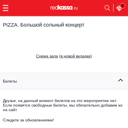
с
9:00
до
23:00
PIZZA. Большой сольный концерт
Заказать
обратный
звонок
Главная
Все события
Cхема зала
(
в новой вкладке
)
Выбрать мероприятие
Инди
Все события
Как купить
Электронная музыка
Билеты
Rap, hip-hop, RnB
Все события
Друзья, на данный момент билетов на это мероприятие нет.
Контакты
Панк
Если появятся свободные билеты, мы обязательно добавим их
Поэтический вечер
на сайт.
Все события
Выбрать другой город
Концерты на теплоходе
Опера
Следите за обновлениями!