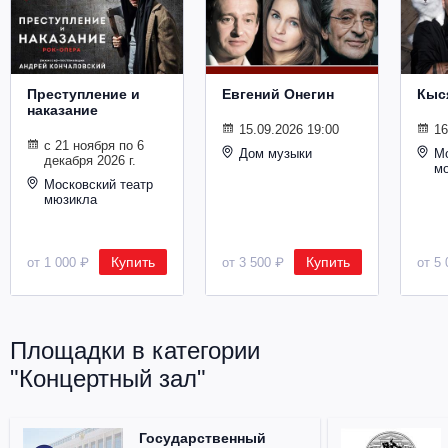
Металл
Преступление и
Евгений Онегин
Кыс
наказание
15.09.2026 19:00
16
с 21 ноября по 6
Дом музыки
Мо
декабря 2026 г.
м
Московский театр
мюзикла
Купить
Купить
от 1 000 ₽
от 3 500 ₽
от 5 
Площадки в категории
"Концертный зал"
Государственный