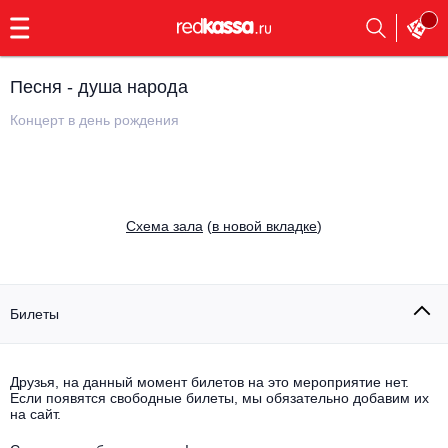
с
9:00
до
23:00
Песня - душа народа
Заказать
обратный
Концерт в день рождения
звонок
Главная
Все события
Выбрать мероприятие
Инди
Cхема зала
(
в новой вкладке
)
Все события
Как купить
Электронная музыка
Rap, hip-hop, RnB
Билеты
Все события
Контакты
Панк
Поэтический вечер
Друзья, на данный момент билетов на это мероприятие нет.
Если появятся свободные билеты, мы обязательно добавим их
Все события
Выбрать другой город
Концерты на теплоходе
на сайт.
Опера