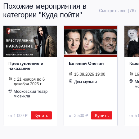
Металл
Похожие мероприятия в
Смотреть все (76)
категории "Куда пойти"
Преступление и
Евгений Онегин
Кыс
наказание
15.09.2026 19:00
16
с 21 ноября по 6
Дом музыки
Мо
декабря 2026 г.
м
Московский театр
мюзикла
Купить
Купить
от 1 000 ₽
от 3 500 ₽
от 5 