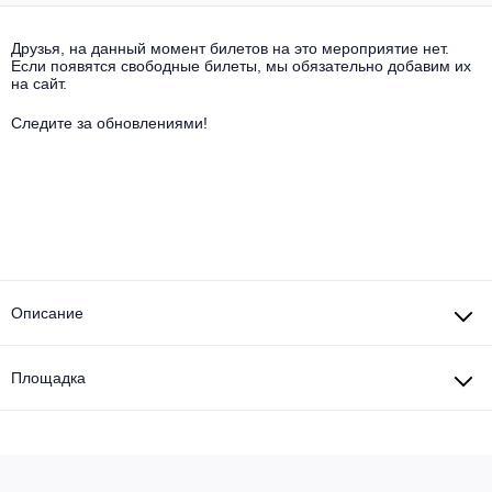
Другое для детей
Поп и эстрада
Известные актёры
Все события
Друзья, на данный момент билетов на это мероприятие нет.
Детский концерт
Если появятся свободные билеты, мы обязательно добавим их
Альтернатива
Комедия
на сайт.
Детский спектакль
Классическая музыка
Все события
Следите за обновлениями!
Творческий вечер
Детское шоу
Круиз Фест
Мюзикл, оперетта
Детский мюзикл
Open-air на ВДНХ
Балет
Джаз и блюз
Драма
Описание
Этно, фолк, кантри
Музыкальный спектакль
Площадка
Рок
Спектакль
Шансон, романс, авторская песня
Иммерсивный спектакль