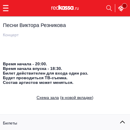
с
9:00
до
23:00
Песни Виктора Резникова
Заказать
обратный
Концерт
звонок
Главная
Все события
Выбрать мероприятие
Инди
Время начала - 20:00.
Время начала впуска - 18:30.
Все события
Билет действителен для входа один раз.
Как купить
Электронная музыка
Будет проводиться ТВ-съемка.
Состав артистов может меняться.
Rap, hip-hop, RnB
Все события
Cхема зала
(
в новой вкладке
)
Контакты
Панк
Поэтический вечер
Все события
Выбрать другой город
Концерты на теплоходе
Опера
Билеты