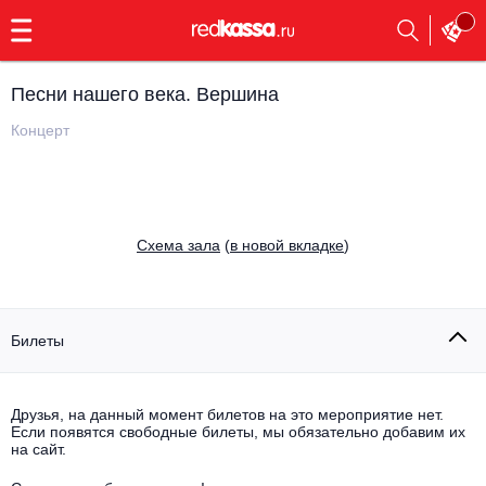
с
9:00
до
23:00
Песни нашего века. Вершина
Заказать
обратный
Концерт
звонок
Главная
Все события
Выбрать мероприятие
Инди
Cхема зала
(
в новой вкладке
)
Все события
Как купить
Электронная музыка
Rap, hip-hop, RnB
Билеты
Все события
Контакты
Панк
Поэтический вечер
Друзья, на данный момент билетов на это мероприятие нет.
Если появятся свободные билеты, мы обязательно добавим их
Все события
Выбрать другой город
Концерты на теплоходе
на сайт.
Опера