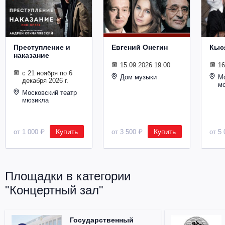
Металл
Преступление и
Евгений Онегин
Кыс
наказание
15.09.2026 19:00
16
с 21 ноября по 6
Дом музыки
Мо
декабря 2026 г.
м
Московский театр
мюзикла
Купить
Купить
от 1 000 ₽
от 3 500 ₽
от 5 
Площадки в категории
"Концертный зал"
Государственный