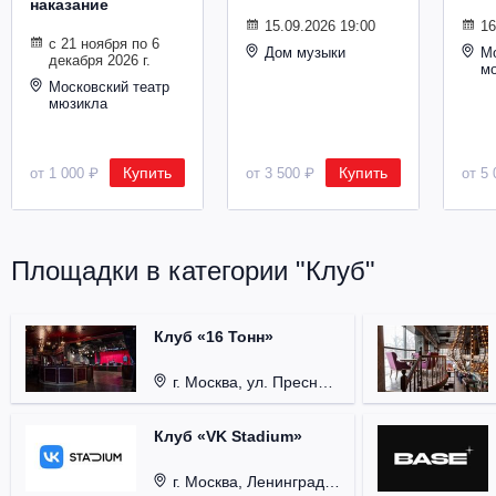
наказание
Металл
15.09.2026 19:00
16
с 21 ноября по 6
Дом музыки
Мо
декабря 2026 г.
м
Московский театр
мюзикла
Купить
Купить
от 1 000 ₽
от 3 500 ₽
от 5 
Площадки в категории "Клуб"
Клуб «16 Тонн»
г. Москва, ул. Пресненский Вал, д. 6, стр. 1.
Клуб «VK Stadium»
г. Москва, Ленинградский проспект, д. 80, стр. 17.