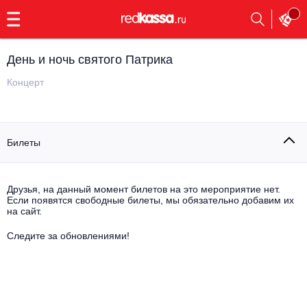
с
9:00
до
23:00
День и ночь святого Патрика
Заказать
обратный
Концерт
звонок
Главная
Все события
Билеты
Выбрать мероприятие
Инди
Все события
Как купить
Электронная музыка
Друзья, на данный момент билетов на это мероприятие нет.
Если появятся свободные билеты, мы обязательно добавим их
на сайт.
Rap, hip-hop, RnB
Все события
Следите за обновлениями!
Контакты
Панк
Поэтический вечер
Все события
Выбрать другой город
Концерты на теплоходе
Опера