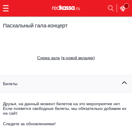
с
9:00
до
23:00
Пасхальный гала-концерт
Заказать
обратный
звонок
Главная
Все события
Cхема зала
(
в новой вкладке
)
Выбрать мероприятие
Инди
Все события
Как купить
Электронная музыка
Билеты
Rap, hip-hop, RnB
Все события
Друзья, на данный момент билетов на это мероприятие нет.
Контакты
Панк
Если появятся свободные билеты, мы обязательно добавим их
Поэтический вечер
на сайт.
Все события
Выбрать другой город
Концерты на теплоходе
Опера
Следите за обновлениями!