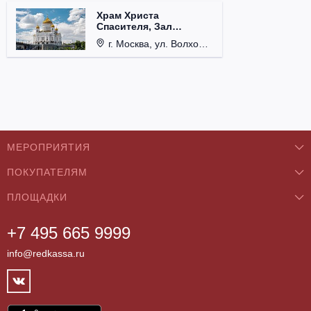
Храм Христа
Спасителя, Зал
Церковных Соборов
г. Москва, ул. Волхонка, д. 15.
МЕРОПРИЯТИЯ
ПОКУПАТЕЛЯМ
Концерты
ПЛОЩАДКИ
О нас
Классика
+7 495 665 9999
Бар/Ресторан/Кафе
Как купить
Театры
info@redkassa.ru
Клуб
Возврат билетов
Фестивали
Концертный зал
Контакты
Спорт
Театр
Партнёры