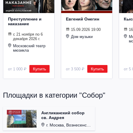
Металл
Преступление и
Евгений Онегин
Кыс
наказание
15.09.2026 19:00
16
с 21 ноября по 6
Дом музыки
Мо
декабря 2026 г.
м
Московский театр
мюзикла
Купить
Купить
от 1 000 ₽
от 3 500 ₽
от 5 
Площадки в категории "Собор"
Англиканский собор
св. Андрея
г. Москва, Вознесенский пер., д. 8/5, стр. 3.