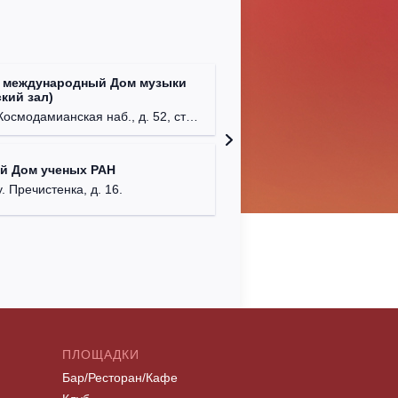
 международный Дом музыки
Клуб Ba
кий зал)
г. Моск
осмодамианская наб., д. 52, стр. 8.
Централ
й Дом ученых РАН
г. Моск
у. Пречистенка, д. 16.
ПЛОЩАДКИ
Бар/Ресторан/Кафе