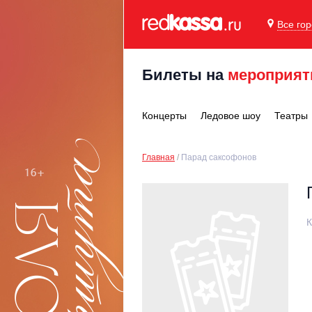
Все го
Билеты на
мероприят
Концерты
Ледовое шоу
Театры
Главная
Парад саксофонов
К