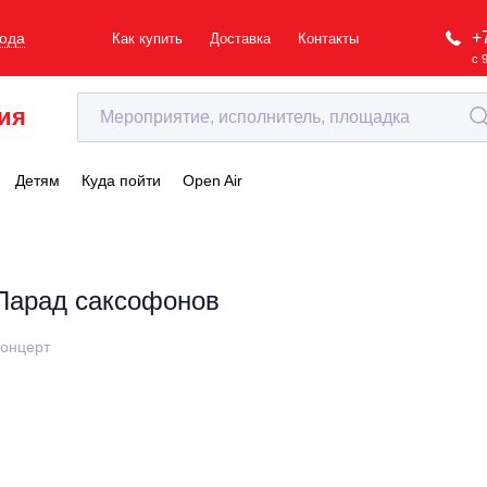
+
рода
Как купить
Доставка
Контакты
с 
ия
Детям
Куда пойти
Open Air
Парад саксофонов
онцерт