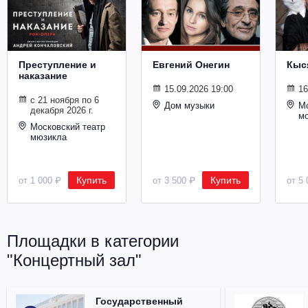
Металл
Преступление и
Евгений Онегин
Кыс
наказание
15.09.2026 19:00
16
с 21 ноября по 6
Дом музыки
Мо
декабря 2026 г.
м
Московский театр
мюзикла
Купить
Купить
от 1 000 ₽
от 3 500 ₽
от 5 
Площадки в категории
"Концертный зал"
Государственный