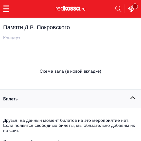
с
9:00
до
23:00
Памяти Д.В. Покровского
Заказать
обратный
Концерт
звонок
Главная
Все события
Выбрать мероприятие
Инди
Cхема зала
(
в новой вкладке
)
Все события
Как купить
Электронная музыка
Rap, hip-hop, RnB
Билеты
Все события
Контакты
Панк
Поэтический вечер
Друзья, на данный момент билетов на это мероприятие нет.
Если появятся свободные билеты, мы обязательно добавим их
Все события
Выбрать другой город
Концерты на теплоходе
на сайт.
Опера