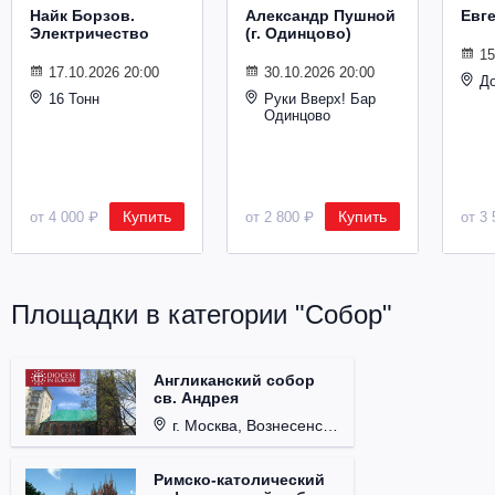
Найк Борзов.
Александр Пушной
Евг
Электричество
(г. Одинцово)
15
17.10.2026 20:00
30.10.2026 20:00
Д
16 Тонн
Руки Вверх! Бар
Одинцово
Купить
Купить
от 4 000 ₽
от 2 800 ₽
от 3 
Площадки в категории "Собор"
Англиканский собор
св. Андрея
г. Москва, Вознесенский пер., д. 8/5, стр. 3.
Римско-католический