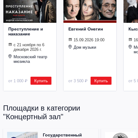
Металл
Преступление и
Евгений Онегин
Кыс
наказание
15.09.2026 19:00
16
с 21 ноября по 6
Дом музыки
Мо
декабря 2026 г.
м
Московский театр
мюзикла
Купить
Купить
от 1 000 ₽
от 3 500 ₽
от 5 
Площадки в категории
"Концертный зал"
Государственный