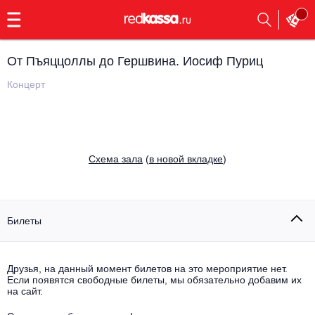
с
9:00
до
23:00
От Пъяццоллы до Гершвина. Иосиф Пуриц
Заказать
обратный
Концерт
звонок
Главная
Все события
Выбрать мероприятие
Инди
Cхема зала
(
в новой вкладке
)
Все события
Как купить
Электронная музыка
Rap, hip-hop, RnB
Билеты
Все события
Контакты
Панк
Поэтический вечер
Друзья, на данный момент билетов на это мероприятие нет.
Если появятся свободные билеты, мы обязательно добавим их
Все события
Выбрать другой город
Концерты на теплоходе
на сайт.
Опера