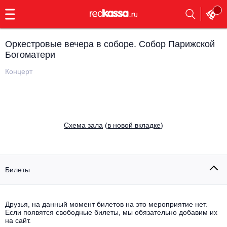
с
9:00
до
23:00
Оркестровые вечера в соборе. Собор Парижской
Заказать
Богоматери
обратный
звонок
Концерт
Главная
Все события
Выбрать мероприятие
Инди
Все события
Cхема зала
(
в новой вкладке
)
Как купить
Электронная музыка
Rap, hip-hop, RnB
Все события
Билеты
Контакты
Панк
Поэтический вечер
Все события
Друзья, на данный момент билетов на это мероприятие нет.
Выбрать другой город
Концерты на теплоходе
Если появятся свободные билеты, мы обязательно добавим их
Опера
на сайт.