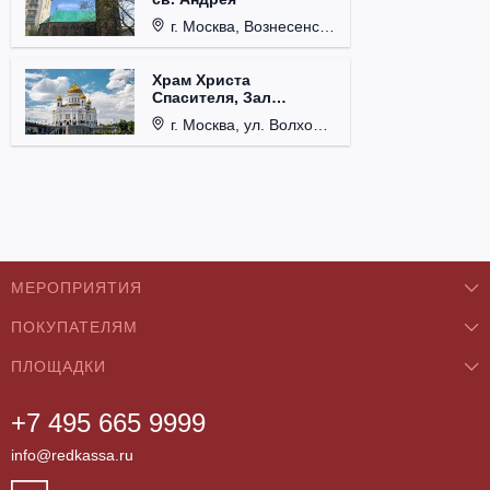
г. Москва, Вознесенский пер., д. 8/5, стр. 3.
Храм Христа
Спасителя, Зал
Церковных Соборов
г. Москва, ул. Волхонка, д. 15.
МЕРОПРИЯТИЯ
ПОКУПАТЕЛЯМ
Концерты
ПЛОЩАДКИ
О нас
Классика
+7 495 665 9999
Бар/Ресторан/Кафе
Как купить
Театры
info@redkassa.ru
Клуб
Возврат билетов
Фестивали