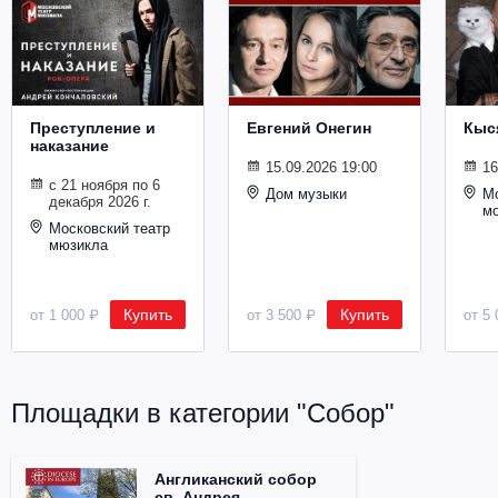
Металл
Преступление и
Евгений Онегин
Кыс
наказание
15.09.2026 19:00
16
с 21 ноября по 6
Дом музыки
Мо
декабря 2026 г.
м
Московский театр
мюзикла
Купить
Купить
от 1 000 ₽
от 3 500 ₽
от 5 
Площадки в категории "Собор"
Англиканский собор
св. Андрея