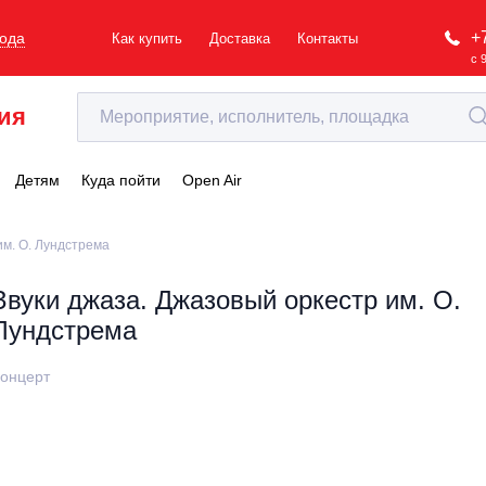
+
рода
Как купить
Доставка
Контакты
с 
ия
Детям
Куда пойти
Open Air
им. О. Лундстрема
Звуки джаза. Джазовый оркестр им. О.
Лундстрема
онцерт