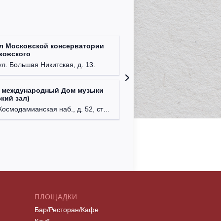
л Московской консерватории
Централ
йковского
г. Моск
ул. Большая Никитская, д. 13.
 международный Дом музыки
Клуб Ba
кий зал)
г. Моск
осмодамианская наб., д. 52, стр. 8.
ПЛОЩАДКИ
Бар/Ресторан/Кафе