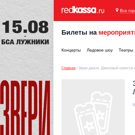
Все го
Билеты на
мероприят
Концерты
Ледовое шоу
Театры
Главная
Звуки джаза. Джазовый оркестр 
К