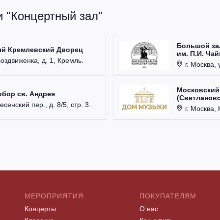
и "Концертный зал"
Большой за
ый Кремлевский Дворец
им. П.И. Ча
Воздвиженка, д. 1, Кремль.
г. Москва, 
Московский
обор св. Андрея
(Светлановс
есенский пер., д. 8/5, стр. 3.
г. Москва, К
МЕРОПРИЯТИЯ
ПОКУПАТЕЛЯМ
Концерты
О нас