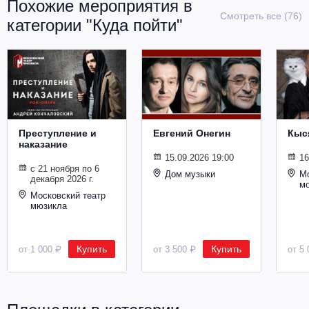
Похожие мероприятия в
Металл
Смотреть все (76)
категории "Куда пойти"
Преступление и
Евгений Онегин
Кыс
наказание
15.09.2026 19:00
16
с 21 ноября по 6
Дом музыки
Мо
декабря 2026 г.
м
Московский театр
мюзикла
Купить
Купить
от 1 000 ₽
от 3 500 ₽
от 5 