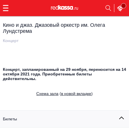
с
9:00
до
23:00
Кино и джаз. Джазовый оркестр им. Олега
Заказать
Лундстрема
обратный
звонок
Концерт
Главная
Все события
Выбрать мероприятие
Инди
Все события
Концерт, запланированный на 29 ноября, переносится на 14
октября 2021 года. Приобретенные билеты
Как купить
Электронная музыка
действительны.
Rap, hip-hop, RnB
Все события
Cхема зала
(
в новой вкладке
)
Контакты
Панк
Поэтический вечер
Все события
Выбрать другой город
Концерты на теплоходе
Билеты
Опера