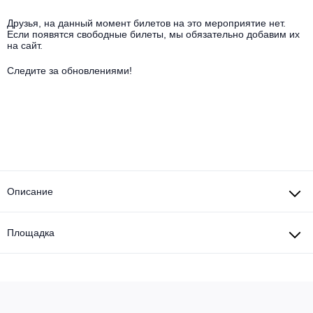
Другое для детей
Поп и эстрада
Известные актёры
Все события
Друзья, на данный момент билетов на это мероприятие нет.
Если появятся свободные билеты, мы обязательно добавим их
Детский концерт
Альтернатива
на сайт.
Комедия
Следите за обновлениями!
Детский спектакль
Классическая музыка
Все события
Творческий вечер
Детское шоу
Круиз Фест
Мюзикл, оперетта
Детский мюзикл
Open-air на ВДНХ
Балет
Джаз и блюз
Драма
Описание
Этно, фолк, кантри
Музыкальный спектакль
Площадка
Рок
Спектакль
Шансон, романс, авторская песня
Иммерсивный спектакль