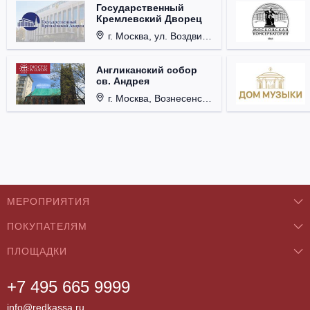
Государственный
Кремлевский Дворец
г. Москва, ул. Воздвиженка, д. 1, Кремль.
Англиканский собор
св. Андрея
г. Москва, Вознесенский пер., д. 8/5, стр. 3.
МЕРОПРИЯТИЯ
ПОКУПАТЕЛЯМ
Концерты
ПЛОЩАДКИ
О нас
Классика
+7 495 665 9999
Бар/Ресторан/Кафе
Как купить
Театры
info@redkassa.ru
Клуб