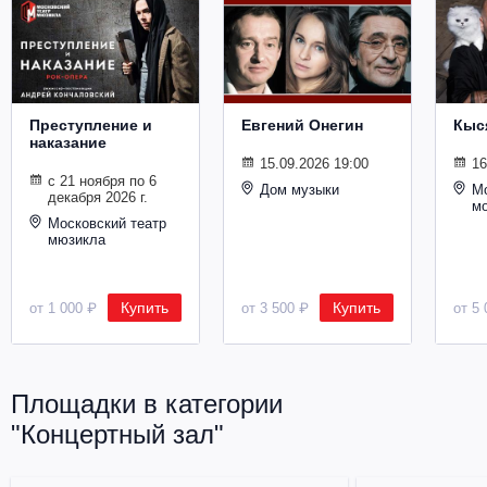
Металл
Преступление и
Евгений Онегин
Кыс
наказание
15.09.2026 19:00
16
с 21 ноября по 6
Дом музыки
Мо
декабря 2026 г.
м
Московский театр
мюзикла
Купить
Купить
от 1 000 ₽
от 3 500 ₽
от 5 
Площадки в категории
"Концертный зал"