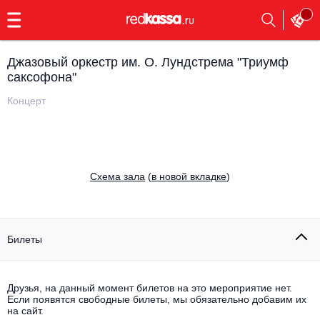
с
9:00
до
23:00
Джазовый оркестр им. О. Лундстрема "Триумф
Заказать
саксофона"
обратный
звонок
Концерт
Главная
Все события
Выбрать мероприятие
Инди
Все события
Cхема зала
(
в новой вкладке
)
Как купить
Электронная музыка
Rap, hip-hop, RnB
Все события
Билеты
Контакты
Панк
Поэтический вечер
Все события
Друзья, на данный момент билетов на это мероприятие нет.
Выбрать другой город
Концерты на теплоходе
Если появятся свободные билеты, мы обязательно добавим их
Опера
на сайт.