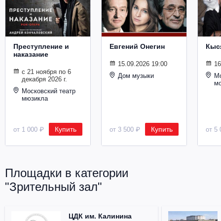
Металл
Преступление и
Евгений Онегин
Кыс
наказание
15.09.2026 19:00
16
с 21 ноября по 6
Дом музыки
Мо
декабря 2026 г.
м
Московский театр
мюзикла
Купить
Купить
от 1 000 ₽
от 3 500 ₽
от 5 
Площадки в категории
"Зрительный зал"
ЦДК им. Калинина