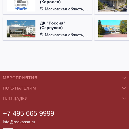
(Королев)
Московская область, г. Королёв, ул. Терешковой, д. 1.
ДК "Россия"
(Серпухов)
Московская область, г. Серпухов, ул. Советская, д. 90.
МЕРОПРИЯТИЯ
ПОКУПАТЕЛЯМ
Концерты
ПЛОЩАДКИ
О нас
Классика
+7 495 665 9999
Бар/Ресторан/Кафе
Как купить
Театры
info@redkassa.ru
Клуб
Возврат билетов
Фестивали