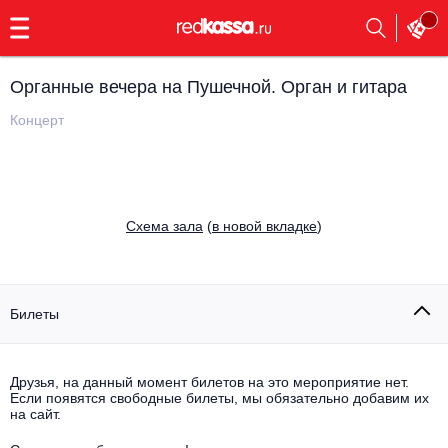
с
9:00
до
23:00
Органные вечера на Пушечной. Орган и гитара
Заказать
обратный
Концерт
звонок
Главная
Все события
Выбрать мероприятие
Инди
Cхема зала
(
в новой вкладке
)
Все события
Как купить
Электронная музыка
Rap, hip-hop, RnB
Билеты
Все события
Контакты
Панк
Поэтический вечер
Друзья, на данный момент билетов на это мероприятие нет.
Если появятся свободные билеты, мы обязательно добавим их
Все события
Выбрать другой город
Концерты на теплоходе
на сайт.
Опера