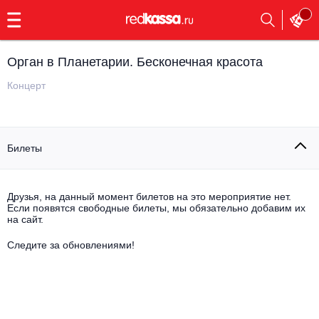
с
9:00
до
23:00
Орган в Планетарии. Бесконечная красота
Заказать
обратный
Концерт
звонок
Главная
Все события
Билеты
Выбрать мероприятие
Инди
Все события
Как купить
Электронная музыка
Друзья, на данный момент билетов на это мероприятие нет.
Если появятся свободные билеты, мы обязательно добавим их
на сайт.
Rap, hip-hop, RnB
Все события
Следите за обновлениями!
Контакты
Панк
Поэтический вечер
Все события
Выбрать другой город
Концерты на теплоходе
Опера