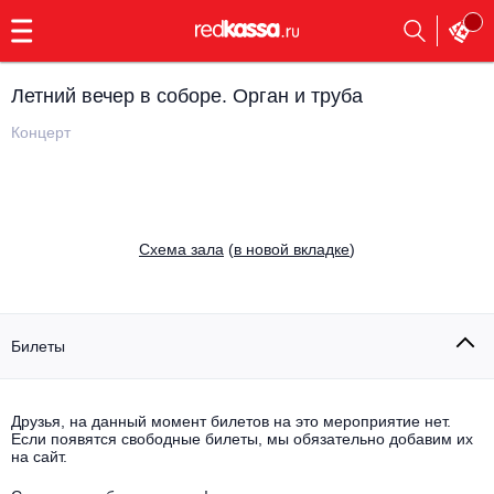
с
9:00
до
23:00
Летний вечер в соборе. Орган и труба
Заказать
обратный
Концерт
звонок
Главная
Все события
Выбрать мероприятие
Инди
Cхема зала
(
в новой вкладке
)
Все события
Как купить
Электронная музыка
Rap, hip-hop, RnB
Билеты
Все события
Контакты
Панк
Поэтический вечер
Друзья, на данный момент билетов на это мероприятие нет.
Если появятся свободные билеты, мы обязательно добавим их
Все события
Выбрать другой город
Концерты на теплоходе
на сайт.
Опера