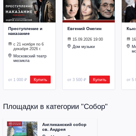
Металл
Преступление и
Евгений Онегин
Кыс
наказание
15.09.2026 19:00
16
с 21 ноября по 6
Дом музыки
Мо
декабря 2026 г.
м
Московский театр
мюзикла
Купить
Купить
от 1 000 ₽
от 3 500 ₽
от 5 
Площадки в категории "Собор"
Англиканский собор
св. Андрея