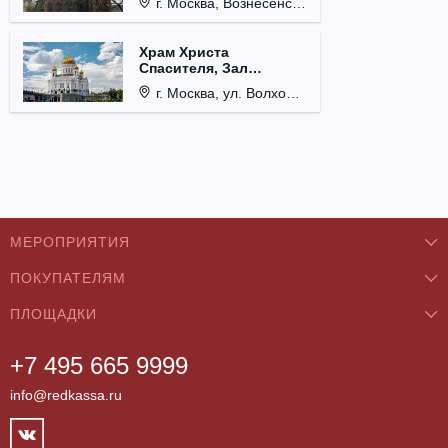
г. Москва, Вознесенский пер., д. 8/5, стр. 3.
Храм Христа
Спасителя, Зал
Церковных Соборов
г. Москва, ул. Волхонка, д. 15.
МЕРОПРИЯТИЯ
ПОКУПАТЕЛЯМ
Концерты
ПЛОЩАДКИ
О нас
Классика
+7 495 665 9999
Бар/Ресторан/Кафе
Как купить
Театры
info@redkassa.ru
Клуб
Возврат билетов
Фестивали
Концертный зал
Контакты
Спорт