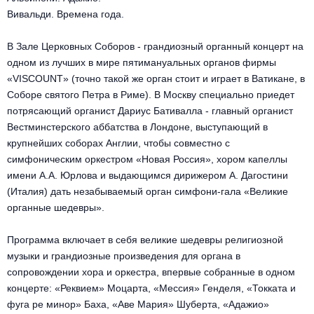
Металл
Вивальди. Времена года.
В Зале Церковных Соборов - грандиозный органный концерт на
одном из лучших в мире пятимануальных органов фирмы
«VISCOUNT» (точно такой же орган стоит и играет в Ватикане, в
Соборе святого Петра в Риме). В Москву специально приедет
потрясающий органист Дариус Бативалла - главный органист
Вестминстерского аббатства в Лондоне, выступающий в
крупнейших соборах Англии, чтобы совместно с
симфоническим оркестром «Новая Россия», хором капеллы
имени А.А. Юрлова и выдающимся дирижером А. Дагостини
(Италия) дать незабываемый орган симфони-гала «Великие
органные шедевры».
Программа включает в себя великие шедевры религиозной
музыки и грандиозные произведения для органа в
сопровождении хора и оркестра, впервые собранные в одном
концерте: «Реквием» Моцарта, «Мессия» Генделя, «Токката и
фуга ре минор» Баха, «Аве Мария» Шуберта, «Адажио»