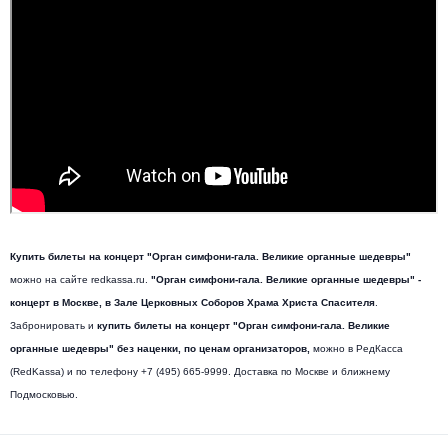
Купить билеты на концерт "Орган симфони-гала. Великие органные шедевры"
можно на сайте redkassa.ru.
"Орган симфони-гала. Великие органные шедевры" -
концерт в Москве, в Зале Церковных Соборов Храма Христа Спасителя
.
Забронировать и
купить билеты на концерт "Орган симфони-гала. Великие
органные шедевры" без наценки, по ценам организаторов,
можно в РедКасса
(RedKassa) и по телефону +7 (495) 665-9999. Доставка по Москве и ближнему
Подмосковью.