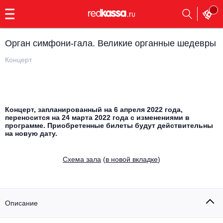
с
9:00
до
23:00
Орган симфони-гала. Великие органные шедевры
Заказать
обратный
Концерт
звонок
Главная
Все события
Выбрать мероприятие
Инди
Концерт, запланированный на 6 апреля 2022 года,
переносится на 24 марта 2022 года с изменениями в
Все события
программе. Приобретенные билеты будут действительны
Как купить
Электронная музыка
на новую дату.
Rap, hip-hop, RnB
Все события
Cхема зала
(
в новой вкладке
)
Контакты
Панк
Поэтический вечер
Все события
Описание
Выбрать другой город
Концерты на теплоходе
Опера