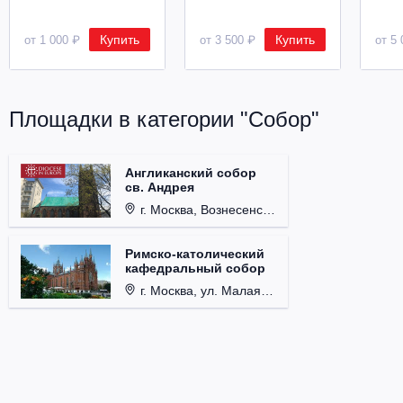
Купить
Купить
от 1 000 ₽
от 3 500 ₽
от 5 
Площадки в категории "Собор"
Англиканский собор
св. Андрея
г. Москва, Вознесенский пер., д. 8/5, стр. 3.
Римско-католический
кафедральный собор
г. Москва, ул. Малая Грузинская, д. 27/13, стр. 1.