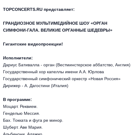
Другое для детей
Поп и эстрада
Известные актёры
TOPCONCERTS.RU представляет:
Все события
Детский концерт
Альтернатива
Комедия
ГРАНДИОЗНОЕ МУЛЬТИМЕДИЙНОЕ ШОУ «ОРГАН
СИМФОНИ-ГАЛА. ВЕЛИКИЕ ОРГАННЫЕ ШЕДЕВРЫ»
Детский спектакль
Классическая музыка
Все события
Творческий вечер
Гигантские видеопроекции!
Детское шоу
Круиз Фест
Мюзикл, оперетта
Исполнители:
Детский мюзикл
Open-air на ВДНХ
Дариус Бативалла - орган (Вестминстерское аббатство, Англия)
Балет
Государственный хор капеллы имени А.А. Юрлова
Государственный симфонический оркестр «Новая Россия»
Джаз и блюз
Драма
Дирижер - А. Дагостини (Италия)
Этно, фолк, кантри
Музыкальный спектакль
В программе:
Моцарт. Реквием.
Рок
Спектакль
Генделью Мессия.
Бах. Токката и фуга ре минор.
Шансон, романс, авторская песня
Иммерсивный спектакль
Шуберт. Аве Мария.
Альбинони. Адажио.