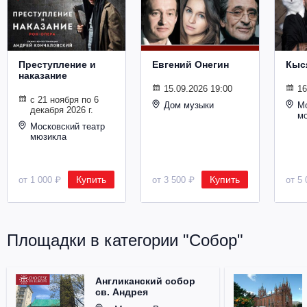
Металл
Преступление и
Евгений Онегин
Кыс
наказание
15.09.2026 19:00
16
с 21 ноября по 6
Дом музыки
Мо
декабря 2026 г.
м
Московский театр
мюзикла
Купить
Купить
от 1 000 ₽
от 3 500 ₽
от 5 
Площадки в категории "Собор"
Англиканский собор
св. Андрея