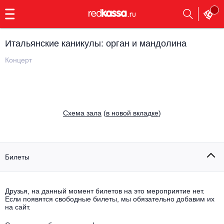
с
9:00
до
23:00
Итальянские каникулы: орган и мандолина
Заказать
обратный
Концерт
звонок
Главная
Все события
Выбрать мероприятие
Инди
Cхема зала
(
в новой вкладке
)
Все события
Как купить
Электронная музыка
Rap, hip-hop, RnB
Билеты
Все события
Контакты
Панк
Поэтический вечер
Друзья, на данный момент билетов на это мероприятие нет.
Если появятся свободные билеты, мы обязательно добавим их
Все события
Выбрать другой город
Концерты на теплоходе
на сайт.
Опера