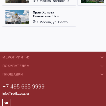
г. Москва, Вознесенский пер., д. 8/5, стр. 3.
Храм Христа
Спасителя, Зал
Церковных Соборов
г. Москва, ул. Волхонка, д. 15.
МЕРОПРИЯТИЯ
ПОКУПАТЕЛЯМ
Концерты
ПЛОЩАДКИ
О нас
Классика
+7 495 665 9999
Бар/Ресторан/Кафе
Как купить
Театры
info@redkassa.ru
Клуб
Возврат билетов
Фестивали
Концертный зал
Контакты
Спорт