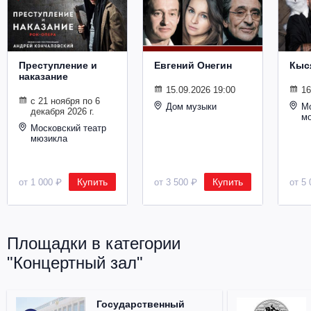
Металл
Преступление и
Евгений Онегин
Кыс
наказание
15.09.2026 19:00
16
с 21 ноября по 6
Дом музыки
Мо
декабря 2026 г.
м
Московский театр
мюзикла
Купить
Купить
от 1 000 ₽
от 3 500 ₽
от 5 
Площадки в категории
"Концертный зал"
Государственный