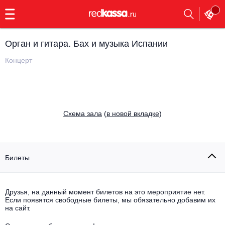
с
9:00
до
23:00
Орган и гитара. Бах и музыка Испании
Заказать
обратный
Концерт
звонок
Главная
Все события
Выбрать мероприятие
Инди
Cхема зала
(
в новой вкладке
)
Все события
Как купить
Электронная музыка
Rap, hip-hop, RnB
Билеты
Все события
Контакты
Панк
Поэтический вечер
Друзья, на данный момент билетов на это мероприятие нет.
Если появятся свободные билеты, мы обязательно добавим их
Все события
Выбрать другой город
Концерты на теплоходе
на сайт.
Опера