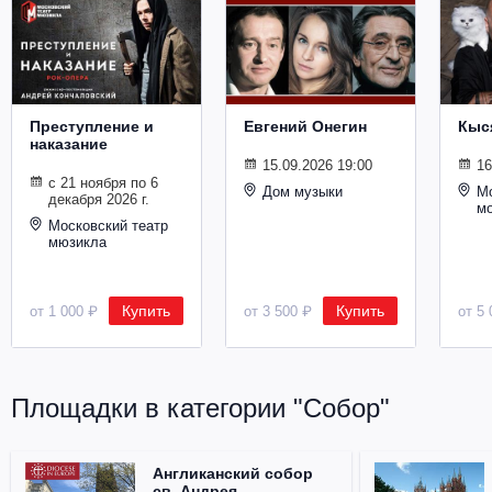
Металл
Преступление и
Евгений Онегин
Кыс
наказание
15.09.2026 19:00
16
с 21 ноября по 6
Дом музыки
Мо
декабря 2026 г.
м
Московский театр
мюзикла
Купить
Купить
от 1 000 ₽
от 3 500 ₽
от 5 
Площадки в категории "Собор"
Англиканский собор
св. Андрея