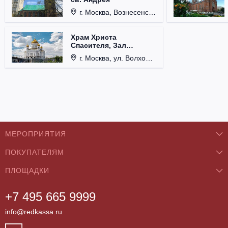
г. Москва, Вознесенский пер., д. 8/5, стр. 3.
Храм Христа
Спасителя, Зал
Церковных Соборов
г. Москва, ул. Волхонка, д. 15.
МЕРОПРИЯТИЯ
ПОКУПАТЕЛЯМ
Концерты
ПЛОЩАДКИ
О нас
Классика
+7 495 665 9999
Бар/Ресторан/Кафе
Как купить
Театры
info@redkassa.ru
Клуб
Возврат билетов
Фестивали