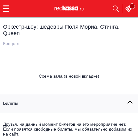
с
9:00
до
23:00
Оркестр-шоу: шедевры Поля Мориа, Стинга,
Заказать
Queen
обратный
звонок
Концерт
Главная
Все события
Выбрать мероприятие
Инди
Все события
Cхема зала
(
в новой вкладке
)
Как купить
Электронная музыка
Rap, hip-hop, RnB
Все события
Билеты
Контакты
Панк
Поэтический вечер
Все события
Друзья, на данный момент билетов на это мероприятие нет.
Выбрать другой город
Концерты на теплоходе
Если появятся свободные билеты, мы обязательно добавим их
Опера
на сайт.