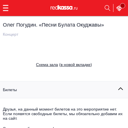
с
9:00
до
23:00
Олег Погудин. «Песни Булата Окуджавы»
Заказать
обратный
Концерт
звонок
Главная
Все события
Выбрать мероприятие
Инди
Cхема зала
(
в новой вкладке
)
Все события
Как купить
Электронная музыка
Rap, hip-hop, RnB
Билеты
Все события
Контакты
Панк
Поэтический вечер
Друзья, на данный момент билетов на это мероприятие нет.
Если появятся свободные билеты, мы обязательно добавим их
Все события
Выбрать другой город
Концерты на теплоходе
на сайт.
Опера