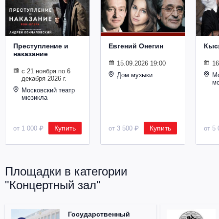
Металл
Преступление и
Евгений Онегин
Кыс
наказание
15.09.2026 19:00
16
с 21 ноября по 6
Дом музыки
Мо
декабря 2026 г.
м
Московский театр
мюзикла
Купить
Купить
от 1 000 ₽
от 3 500 ₽
от 5 
Площадки в категории
"Концертный зал"
Государственный