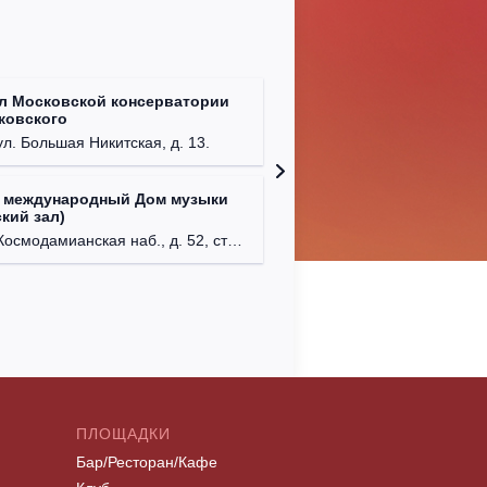
л Московской консерватории
Централ
йковского
г. Моск
ул. Большая Никитская, д. 13.
 международный Дом музыки
Клуб Ba
кий зал)
г. Моск
осмодамианская наб., д. 52, стр. 8.
ПЛОЩАДКИ
Бар/Ресторан/Кафе