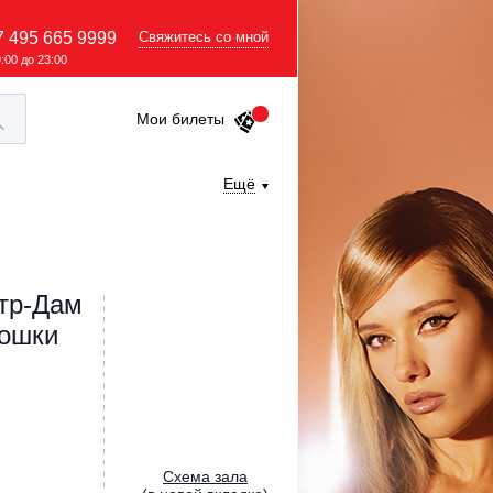
7 495 665 9999
Свяжитесь со мной
9:00 до 23:00
Мои билеты
Ещё
тр-Дам
Кошки
Cхема зала