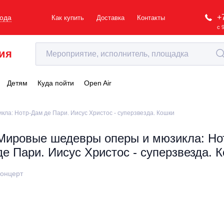
+
рода
Как купить
Доставка
Контакты
с 
ия
Детям
Куда пойти
Open Air
ла: Нотр-Дам де Пари. Иисус Христос - суперзвезда. Кошки
Мировые шедевры оперы и мюзикла: Но
де Пари. Иисус Христос - суперзвезда. 
онцерт