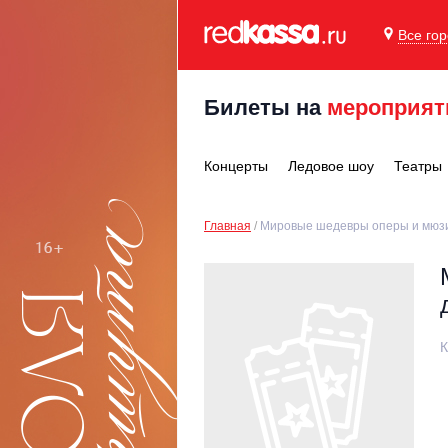
Все го
Билеты на
мероприят
Концерты
Ледовое шоу
Театры
Главная
Мировые шедевры оперы и мюзик
К