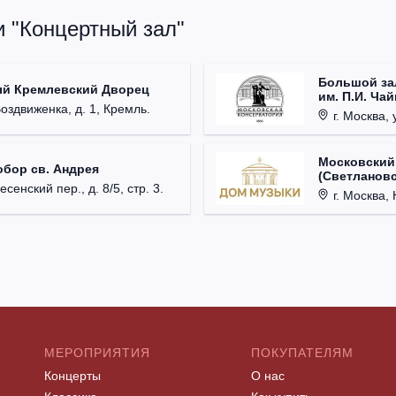
и "Концертный зал"
Большой за
ый Кремлевский Дворец
им. П.И. Ча
Воздвиженка, д. 1, Кремль.
г. Москва, 
Московский
обор св. Андрея
(Светлановс
есенский пер., д. 8/5, стр. 3.
г. Москва, К
МЕРОПРИЯТИЯ
ПОКУПАТЕЛЯМ
Концерты
О нас