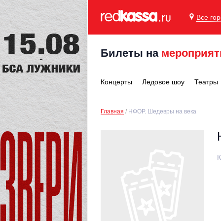
Все го
Билеты на
мероприят
Концерты
Ледовое шоу
Театры
Главная
НФОР. Шедевры на века
К