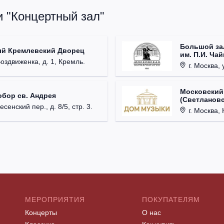
и "Концертный зал"
Большой за
ый Кремлевский Дворец
им. П.И. Ча
Воздвиженка, д. 1, Кремль.
г. Москва, 
Московский
обор св. Андрея
(Светлановс
есенский пер., д. 8/5, стр. 3.
г. Москва, К
МЕРОПРИЯТИЯ
ПОКУПАТЕЛЯМ
Концерты
О нас