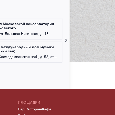
л Московской консерватории
Централ
йковского
г. Моск
ул. Большая Никитская, д. 13.
 международный Дом музыки
Клуб Ba
кий зал)
г. Моск
осмодамианская наб., д. 52, стр. 8.
ПЛОЩАДКИ
Бар/Ресторан/Кафе