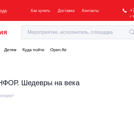
+
рода
Как купить
Доставка
Контакты
с 
ия
Детям
Куда пойти
Open Air
НФОР. Шедевры на века
онцерт