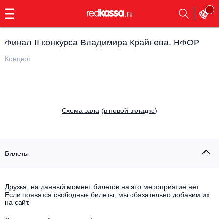
с
9:00
до
23:00
Финал II конкурса Владимира Крайнева. НФОР
Заказать
обратный
Концерт
звонок
Главная
Все события
Выбрать мероприятие
Инди
Cхема зала
(
в новой вкладке
)
Все события
Как купить
Электронная музыка
Rap, hip-hop, RnB
Билеты
Все события
Контакты
Панк
Поэтический вечер
Друзья, на данный момент билетов на это мероприятие нет.
Если появятся свободные билеты, мы обязательно добавим их
Все события
Выбрать другой город
Концерты на теплоходе
на сайт.
Опера