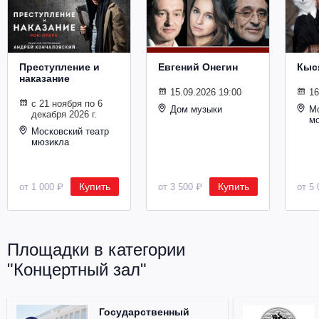
Металл
Преступление и
Евгений Онегин
Кыс
наказание
15.09.2026 19:00
16
с 21 ноября по 6
Дом музыки
Мо
декабря 2026 г.
м
Московский театр
мюзикла
Купить
Купить
от 1 000 ₽
от 3 500 ₽
от 5 
Площадки в категории
"Концертный зал"
Государственный