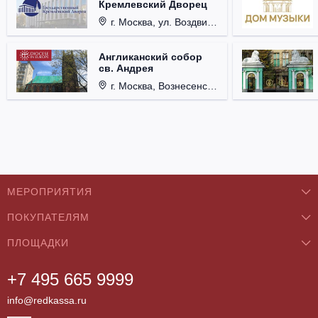
Кремлевский Дворец
г. Москва, ул. Воздвиженка, д. 1, Кремль.
Англиканский собор
св. Андрея
г. Москва, Вознесенский пер., д. 8/5, стр. 3.
МЕРОПРИЯТИЯ
ПОКУПАТЕЛЯМ
Концерты
ПЛОЩАДКИ
О нас
Классика
+7 495 665 9999
Бар/Ресторан/Кафе
Как купить
Театры
info@redkassa.ru
Клуб
Возврат билетов
Фестивали