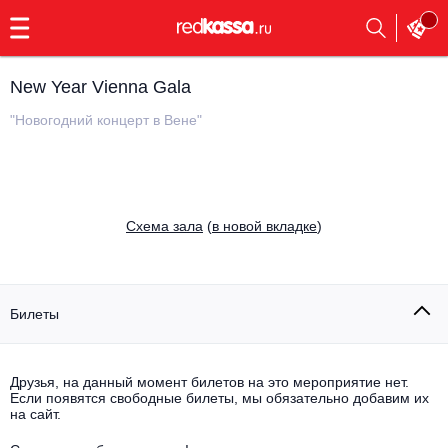
с
9:00
до
23:00
New Year Vienna Gala
Заказать
обратный
"Новогодний концерт в Вене"
звонок
Главная
Все события
Выбрать мероприятие
Инди
Cхема зала
(
в новой вкладке
)
Все события
Как купить
Электронная музыка
Rap, hip-hop, RnB
Билеты
Все события
Контакты
Панк
Поэтический вечер
Друзья, на данный момент билетов на это мероприятие нет.
Если появятся свободные билеты, мы обязательно добавим их
Все события
Выбрать другой город
Концерты на теплоходе
на сайт.
Опера