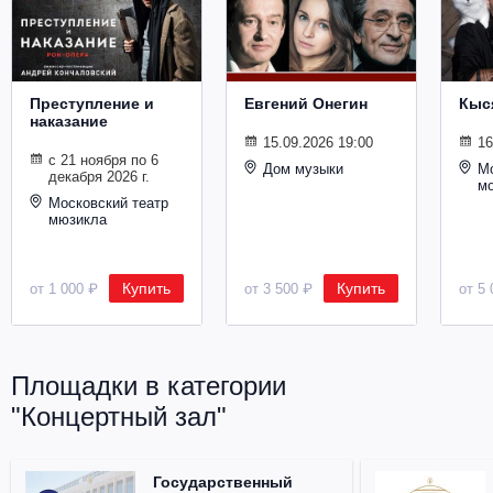
Металл
Преступление и
Евгений Онегин
Кыс
наказание
15.09.2026 19:00
16
с 21 ноября по 6
Дом музыки
Мо
декабря 2026 г.
м
Московский театр
мюзикла
Купить
Купить
от 1 000 ₽
от 3 500 ₽
от 5 
Площадки в категории
"Концертный зал"
Государственный