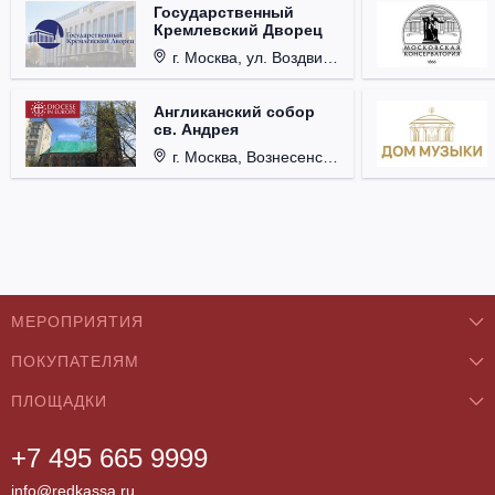
Государственный
Кремлевский Дворец
г. Москва, ул. Воздвиженка, д. 1, Кремль.
Англиканский собор
св. Андрея
г. Москва, Вознесенский пер., д. 8/5, стр. 3.
МЕРОПРИЯТИЯ
ПОКУПАТЕЛЯМ
Концерты
ПЛОЩАДКИ
О нас
Классика
+7 495 665 9999
Бар/Ресторан/Кафе
Как купить
Театры
info@redkassa.ru
Клуб