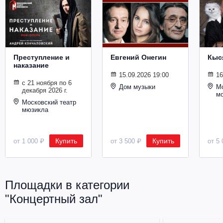
Металл
Преступление и
Евгений Онегин
Кыс
наказание
15.09.2026 19:00
16
с 21 ноября по 6
Дом музыки
Мо
декабря 2026 г.
м
Московский театр
мюзикла
Купить
Купить
от 1 000 ₽
от 3 500 ₽
от 5 
Площадки в категории
"Концертный зал"