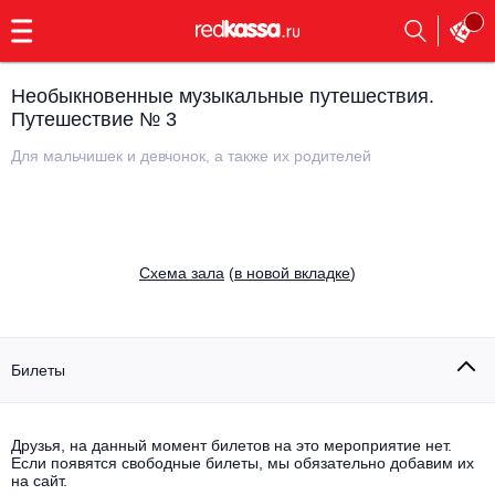
с
9:00
до
23:00
Необыкновенные музыкальные путешествия.
Заказать
Путешествие № 3
обратный
звонок
Для мальчишек и девчонок, а также их родителей
Главная
Все события
Выбрать мероприятие
Инди
Все события
Cхема зала
(
в новой вкладке
)
Как купить
Электронная музыка
Rap, hip-hop, RnB
Все события
Билеты
Контакты
Панк
Поэтический вечер
Все события
Друзья, на данный момент билетов на это мероприятие нет.
Выбрать другой город
Концерты на теплоходе
Если появятся свободные билеты, мы обязательно добавим их
Опера
на сайт.