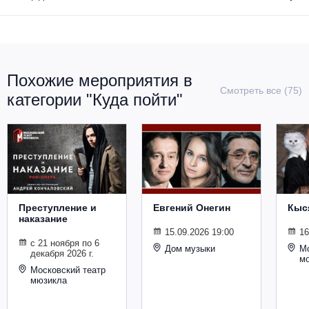
Похожие мероприятия в
Смотреть все (75)
категории "Куда пойти"
Преступление и
Евгений Онегин
Кыс
наказание
15.09.2026 19:00
16
с 21 ноября по 6
Дом музыки
Мо
декабря 2026 г.
м
Московский театр
мюзикла