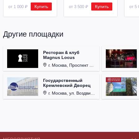
Купить
Купить
от 1 000 ₽
от 3 500 ₽
от 5 
Другие площадки
Ресторан & клуб
Magnus Locus
г. Москва, Проспект Мира, д. 12, стр. 9.
Государственный
Кремлевский Дворец
г. Москва, ул. Воздвиженка, д. 1, Кремль.