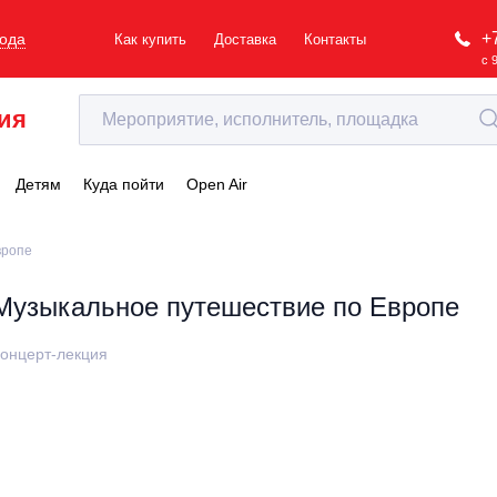
+
рода
Как купить
Доставка
Контакты
с 
ия
Детям
Куда пойти
Open Air
вропе
Музыкальное путешествие по Европе
онцерт-лекция