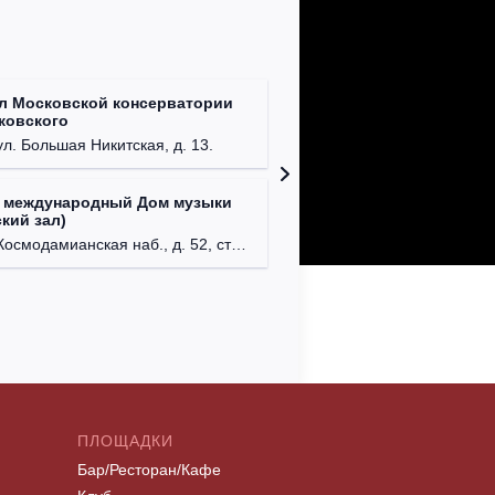
л Московской консерватории
Централ
йковского
г. Моск
ул. Большая Никитская, д. 13.
 международный Дом музыки
Клуб Ba
кий зал)
г. Моск
осмодамианская наб., д. 52, стр. 8.
ПЛОЩАДКИ
Бар/Ресторан/Кафе