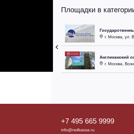
Площадки в категори
Государственн
г. Москва, ул. 
Англиканский с
г. Москва, Возн
+7 495 665 9999
info@redkassa.ru