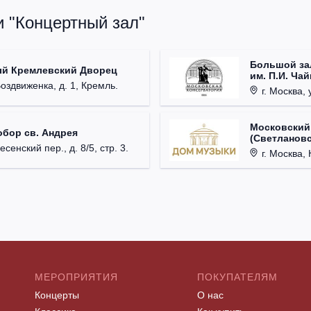
и "Концертный зал"
Большой за
ый Кремлевский Дворец
им. П.И. Ча
Воздвиженка, д. 1, Кремль.
г. Москва, 
Московский
обор св. Андрея
(Светлановс
есенский пер., д. 8/5, стр. 3.
г. Москва, К
МЕРОПРИЯТИЯ
ПОКУПАТЕЛЯМ
Концерты
О нас