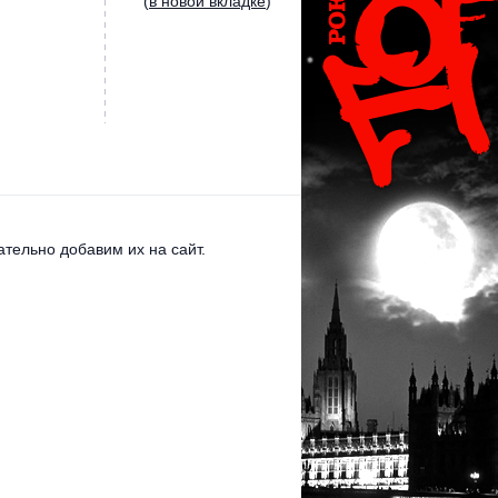
(
в новой вкладке
)
тельно добавим их на сайт.