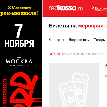
Все го
Билеты на
мероприят
Концерты
Ледовое шоу
Театры
Главная
Музыкальное путешествие по Е
К