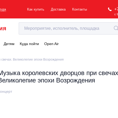
+
рода
Как купить
Доставка
Контакты
с 
ия
Детям
Куда пойти
Open Air
и свечах. Великолепие эпохи Возрождения
Музыка королевских дворцов при свечах
Великолепие эпохи Возрождения
онцерт