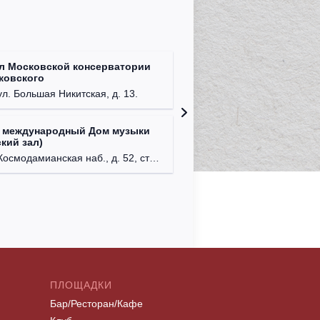
л Московской консерватории
Централ
йковского
г. Моск
ул. Большая Никитская, д. 13.
 международный Дом музыки
Клуб Ba
кий зал)
г. Моск
осмодамианская наб., д. 52, стр. 8.
ПЛОЩАДКИ
Бар/Ресторан/Кафе