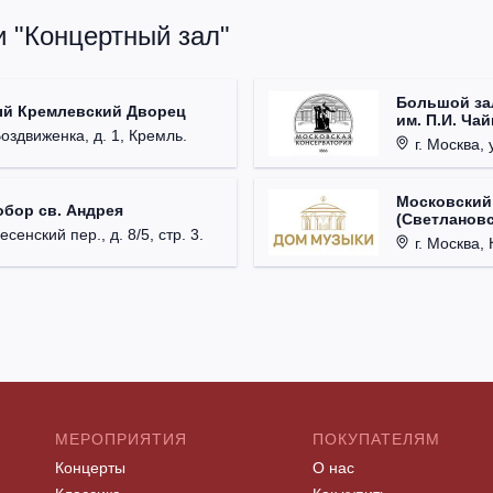
и "Концертный зал"
Большой за
ый Кремлевский Дворец
им. П.И. Ча
Воздвиженка, д. 1, Кремль.
г. Москва, 
Московский
обор св. Андрея
(Светлановс
есенский пер., д. 8/5, стр. 3.
г. Москва, К
МЕРОПРИЯТИЯ
ПОКУПАТЕЛЯМ
Концерты
О нас