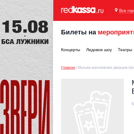
Все го
Билеты на
мероприят
Концерты
Ледовое шоу
Театры
Главная
Музыка королевских дворцов пр
К