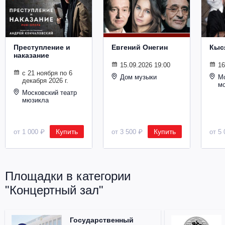
Металл
Преступление и
Евгений Онегин
Кыс
наказание
15.09.2026 19:00
16
с 21 ноября по 6
Дом музыки
Мо
декабря 2026 г.
м
Московский театр
мюзикла
Купить
Купить
от 1 000 ₽
от 3 500 ₽
от 5 
Площадки в категории
"Концертный зал"
Государственный