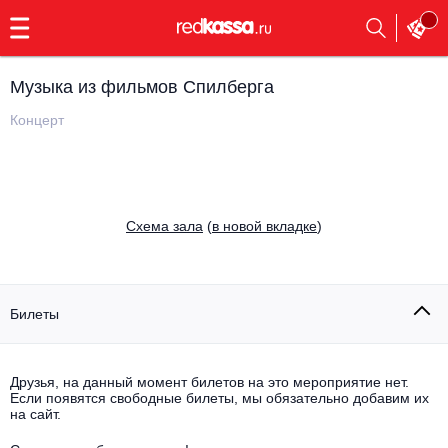
с
9:00
до
23:00
Музыка из фильмов Спилберга
Заказать
обратный
Концерт
звонок
Главная
Все события
Выбрать мероприятие
Инди
Cхема зала
(
в новой вкладке
)
Все события
Как купить
Электронная музыка
Rap, hip-hop, RnB
Билеты
Все события
Контакты
Панк
Поэтический вечер
Друзья, на данный момент билетов на это мероприятие нет.
Если появятся свободные билеты, мы обязательно добавим их
Все события
Выбрать другой город
Концерты на теплоходе
на сайт.
Опера