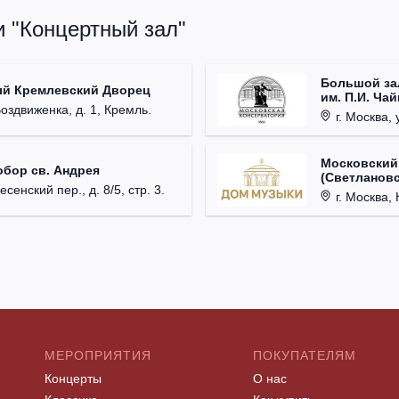
и "Концертный зал"
Большой за
ый Кремлевский Дворец
им. П.И. Ча
Воздвиженка, д. 1, Кремль.
г. Москва, 
Московский
обор св. Андрея
(Светлановс
есенский пер., д. 8/5, стр. 3.
г. Москва, К
МЕРОПРИЯТИЯ
ПОКУПАТЕЛЯМ
Концерты
О нас