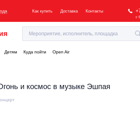
+
рода
Как купить
Доставка
Контакты
с 
ия
Детям
Куда пойти
Open Air
Огонь и космос в музыке Эшпая
онцерт