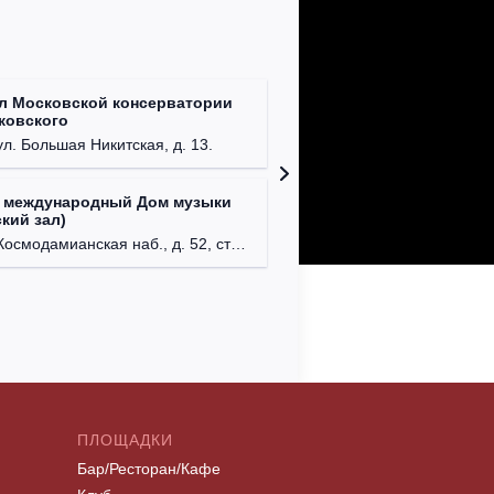
л Московской консерватории
Централ
йковского
г. Моск
ул. Большая Никитская, д. 13.
 международный Дом музыки
Клуб Ba
кий зал)
г. Моск
осмодамианская наб., д. 52, стр. 8.
ПЛОЩАДКИ
Бар/Ресторан/Кафе