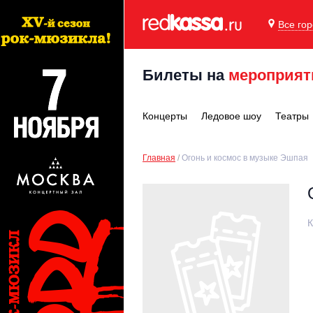
Все го
Билеты на
мероприят
Концерты
Ледовое шоу
Театры
Главная
Огонь и космос в музыке Эшпая
К