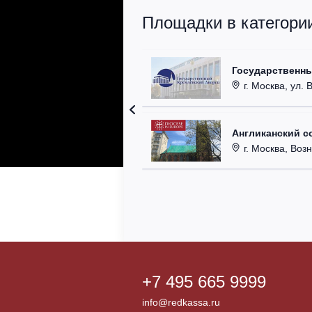
Площадки в категори
Государственн
г. Москва, ул. 
Англиканский с
г. Москва, Возн
+7 495 665 9999
info@redkassa.ru