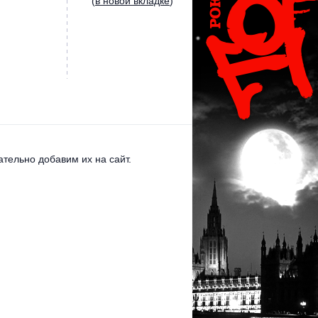
(
в новой вкладке
)
тельно добавим их на сайт.