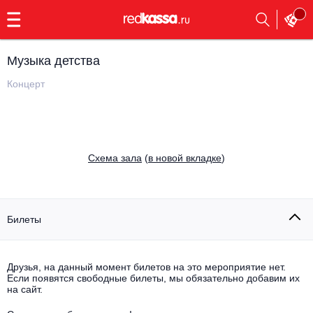
с
9:00
до
23:00
Музыка детства
Заказать
обратный
Концерт
звонок
Главная
Все события
Выбрать мероприятие
Инди
Cхема зала
(
в новой вкладке
)
Все события
Как купить
Электронная музыка
Rap, hip-hop, RnB
Билеты
Все события
Контакты
Панк
Поэтический вечер
Друзья, на данный момент билетов на это мероприятие нет.
Если появятся свободные билеты, мы обязательно добавим их
Все события
Выбрать другой город
Концерты на теплоходе
на сайт.
Опера