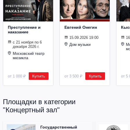
Металл
Преступление и
Евгений Онегин
Кыс
наказание
15.09.2026 19:00
16
с 21 ноября по 6
Дом музыки
Мо
декабря 2026 г.
м
Московский театр
мюзикла
Купить
Купить
от 1 000 ₽
от 3 500 ₽
от 5 
Площадки в категории
"Концертный зал"
Государственный