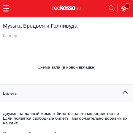
с
9:00
до
23:00
Музыка Бродвея и Голливуда
Заказать
обратный
Концерт
звонок
Главная
Все события
Выбрать мероприятие
Инди
Cхема зала
(
в новой вкладке
)
Все события
Как купить
Электронная музыка
Rap, hip-hop, RnB
Билеты
Все события
Контакты
Панк
Поэтический вечер
Друзья, на данный момент билетов на это мероприятие нет.
Если появятся свободные билеты, мы обязательно добавим их
Все события
Выбрать другой город
Концерты на теплоходе
на сайт.
Опера