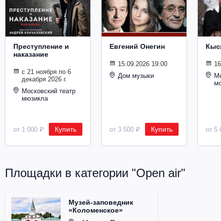
Металл
Преступление и
Евгений Онегин
Кыс
наказание
15.09.2026 19:00
16
с 21 ноября по 6
Дом музыки
Мо
декабря 2026 г.
м
Московский театр
мюзикла
Купить
Купить
от 1 000 ₽
от 3 500 ₽
от 5 
Площадки в категории "Open air"
Музей-заповедник
«Коломенское»