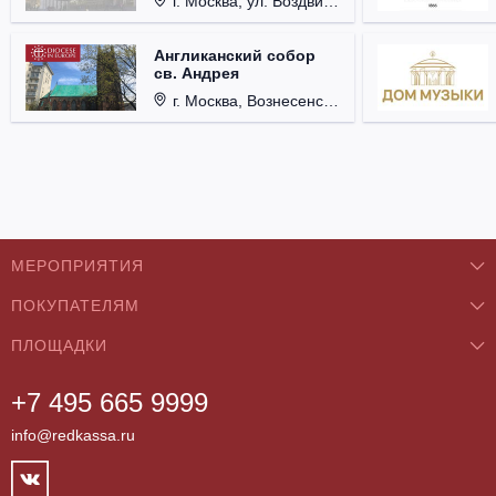
г. Москва, ул. Воздвиженка, д. 1, Кремль.
Англиканский собор
св. Андрея
г. Москва, Вознесенский пер., д. 8/5, стр. 3.
МЕРОПРИЯТИЯ
ПОКУПАТЕЛЯМ
Концерты
ПЛОЩАДКИ
О нас
Классика
+7 495 665 9999
Бар/Ресторан/Кафе
Как купить
Театры
info@redkassa.ru
Клуб
Возврат билетов
Фестивали
Концертный зал
Контакты
Спорт