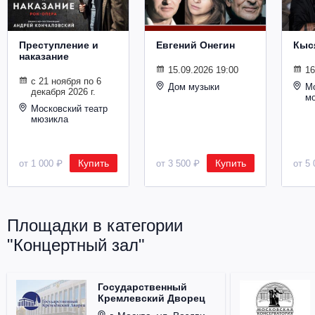
Металл
Преступление и
Евгений Онегин
Кыс
наказание
15.09.2026 19:00
16
с 21 ноября по 6
Дом музыки
Мо
декабря 2026 г.
м
Московский театр
мюзикла
Купить
Купить
от 1 000 ₽
от 3 500 ₽
от 5 
Площадки в категории
"Концертный зал"
Государственный
Кремлевский Дворец