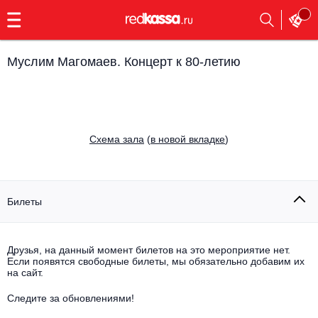
с
9:00
до
23:00
Муслим Магомаев. Концерт к 80-летию
Заказать
обратный
звонок
Главная
Все события
Cхема зала
(
в новой вкладке
)
Выбрать мероприятие
Инди
Все события
Как купить
Электронная музыка
Билеты
Rap, hip-hop, RnB
Все события
Друзья, на данный момент билетов на это мероприятие нет.
Контакты
Панк
Если появятся свободные билеты, мы обязательно добавим их
Поэтический вечер
на сайт.
Все события
Выбрать другой город
Концерты на теплоходе
Опера
Следите за обновлениями!