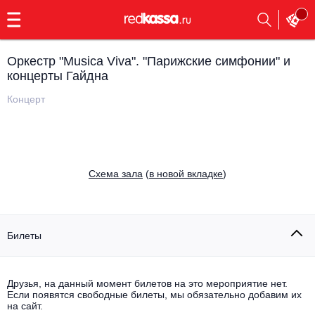
с
9:00
до
23:00
Оркестр "Musica Viva". "Парижские симфонии" и
Заказать
концерты Гайдна
обратный
звонок
Концерт
Главная
Все события
Выбрать мероприятие
Инди
Все события
Cхема зала
(
в новой вкладке
)
Как купить
Электронная музыка
Rap, hip-hop, RnB
Все события
Билеты
Контакты
Панк
Поэтический вечер
Все события
Друзья, на данный момент билетов на это мероприятие нет.
Выбрать другой город
Концерты на теплоходе
Если появятся свободные билеты, мы обязательно добавим их
Опера
на сайт.