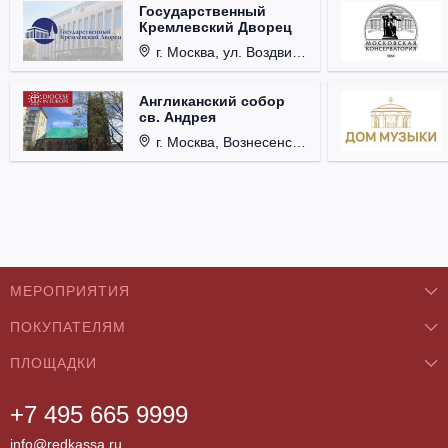
Государственный
Кремлевский Дворец
г. Москва, ул. Воздвиженка, д. 1, Кремль.
Англиканский собор
св. Андрея
г. Москва, Вознесенский пер., д. 8/5, стр. 3.
МЕРОПРИЯТИЯ
ПОКУПАТЕЛЯМ
Концерты
ПЛОЩАДКИ
О нас
Классика
+7 495 665 9999
Бар/Ресторан/Кафе
Как купить
Театры
info@redkassa.ru
Клуб