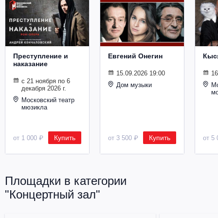
Металл
Преступление и
Евгений Онегин
Кыс
наказание
15.09.2026 19:00
16
с 21 ноября по 6
Дом музыки
Мо
декабря 2026 г.
м
Московский театр
мюзикла
Купить
Купить
от 1 000 ₽
от 3 500 ₽
от 5 
Площадки в категории
"Концертный зал"