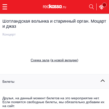
с
9:00
до
23:00
Шотландская волынка и старинный орган. Моцарт
Заказать
и джаз
обратный
звонок
Концерт
Главная
Все события
Выбрать мероприятие
Инди
Все события
Cхема зала
(
в новой вкладке
)
Как купить
Электронная музыка
Rap, hip-hop, RnB
Все события
Билеты
Контакты
Панк
Поэтический вечер
Все события
Друзья, на данный момент билетов на это мероприятие нет.
Выбрать другой город
Концерты на теплоходе
Если появятся свободные билеты, мы обязательно добавим их
Опера
на сайт.