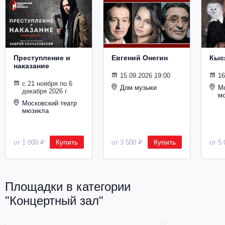
Металл
Преступление и
Евгений Онегин
Кыс
наказание
15.09.2026 19:00
16
с 21 ноября по 6
Дом музыки
Мо
декабря 2026 г.
м
Московский театр
мюзикла
Купить
Купить
от 1 000 ₽
от 3 500 ₽
от 5 
Площадки в категории
"Концертный зал"