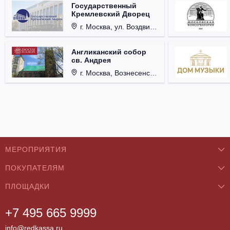
Государственный
Кремлевский Дворец
г. Москва, ул. Воздвиженка, д. 1, Кремль.
Англиканский собор
св. Андрея
г. Москва, Вознесенский пер., д. 8/5, стр. 3.
МЕРОПРИЯТИЯ
ПОКУПАТЕЛЯМ
Концерты
ПЛОЩАДКИ
О нас
Классика
+7 495 665 9999
Бар/Ресторан/Кафе
Как купить
Театры
info@redkassa.ru
Клуб